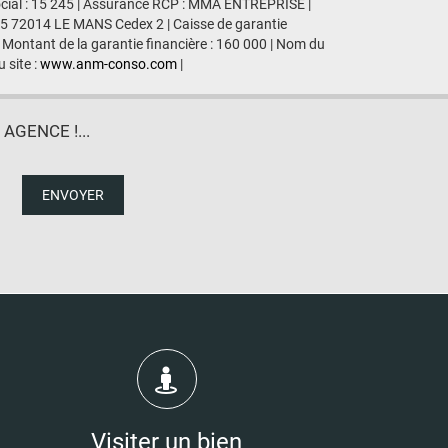
ocial : 15 245 | Assurance RCP : MMA ENTREPRISE |
435 72014 LE MANS Cedex 2 | Caisse de garantie
 Montant de la garantie financière : 160 000 | Nom du
 site :
www.anm-conso.com
|
GENCE !...
ENVOYER
Visiter un bien