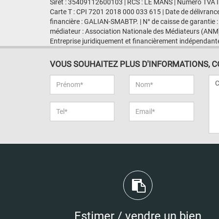
Siret : 35409112600103 | RCS : LE MANS | Numero TVA I
Carte T : CPI 7201 2018 000 033 615 | Date de délivranc
financière : GALIAN-SMABTP. | N° de caisse de garantie :
médiateur : Association Nationale des Médiateurs (ANM)
Entreprise juridiquement et financièrement indépendant
VOUS SOUHAITEZ PLUS D'INFORMATIONS, CON
Estimer / vendre un bien