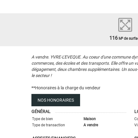
116
M² de surfa
A vendre. YVRE-L'EVEQUE. Au coeur d'une commune dynam
commerces, des écoles et des transports. Elle offre un 
dégagement, deux chambres supplémentaires. Un sous-sol t
le secteur !
**
Honoraires à la charge du vendeur
NOS HONORAIRES
GÉNÉRAL
L
Type de bien
Maison
Co
Type de transaction
A vendre
Vi