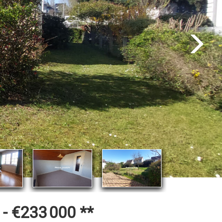
 -
€233 000
**