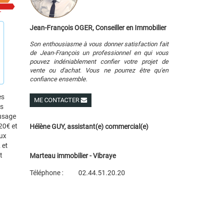
Jean-François OGER, Conseiller en Immobilier
Son enthousiasme à vous donner satisfaction fait
de Jean-François un professionnel en qui vous
pouvez indéniablement confier votre projet de
vente ou d'achat. Vous ne pourrez être qu'en
confiance ensemble.
es
ME CONTACTER
es
Voir ses autres biens
 usage
20€ et
Hélène GUY, assistant(e) commercial(e)
ux
 et
t
Marteau immobilier - Vibraye
Téléphone :
02.44.51.20.20
Plan d'accès
Voir les autres biens de l'agence