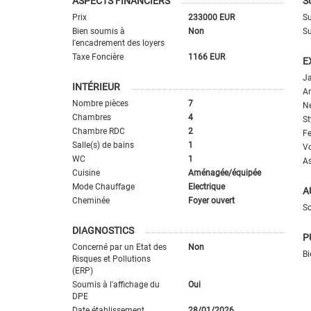
ASPECTS FINANCIERS
S
Prix
233000 EUR
Su
Bien soumis à
Non
Su
l'encadrement des loyers
Taxe Foncière
1166 EUR
E
Ja
INTÉRIEUR
An
Nombre pièces
7
Ne
Chambres
4
St
Chambre RDC
2
Fe
Salle(s) de bains
1
Vo
WC
1
A
Cuisine
Aménagée/équipée
Mode Chauffage
Electrique
A
Cheminée
Foyer ouvert
So
DIAGNOSTICS
P
Concerné par un Etat des
Non
Bi
Risques et Pollutions
(ERP)
Soumis à l'affichage du
Oui
DPE
Date établissement
28/01/2026