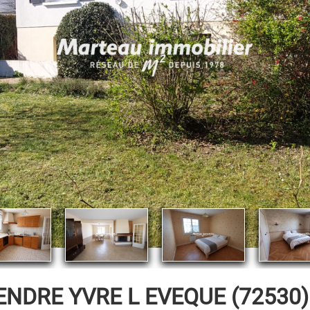
ENDRE
YVRE L EVEQUE (72530)