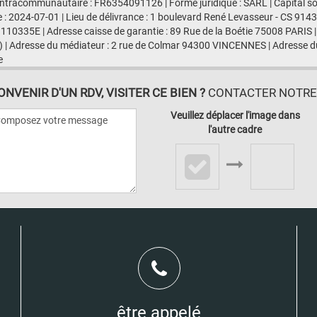
ntracommunautaire : FR6354091126 | Forme juridique : SARL | Capital s
e : 2024-07-01 | Lieu de délivrance : 1 boulevard René Levasseur - CS 91
 110335E | Adresse caisse de garantie : 89 Rue de la Boétie 75008 PARIS |
 | Adresse du médiateur : 2 rue de Colmar 94300 VINCENNES | Adresse du
e
VENIR D'UN RDV, VISITER CE BIEN ?
CONTACTER NOTRE A
Veuillez déplacer l'image dans
l'autre cadre
être appelé