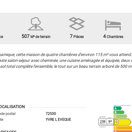
507
7
4
ce
M² de terrain
Pièces
Chambres
ique, cette maison de quatre chambres d'environ 115 m² vous attend. I
vaste salon-séjour avec cheminée, une cuisine aménagée et équipée, deux 
otal complète l'ensemble, le tout sur un beau terrain arboré de 500 m² e
OCALISATION
de postal
72530
lle
YVRE L EVEQUE