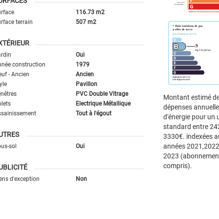
URFACES
rface
116.73 m2
rface terrain
507 m2
XTÉRIEUR
rdin
Oui
née construction
1979
uf - Ancien
Ancien
yle
Pavillon
nêtres
PVC Double Vitrage
Montant estimé d
lets
Electrique Métallique
dépenses annuell
ssainissement
Tout à l'égout
d'énergie pour un
standard entre 24
UTRES
3330€. indexées a
années 2021,2022
us-sol
Oui
2023 (abonnemen
compris).
UBLICITÉ
ens d'exception
Non