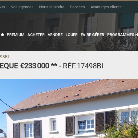
ous
Nos agences
Nous rejoindre
Services
Avantages clients
PREMIUM
ACHETER
VENDRE
LOUER
FAIRE GÉRER
PROGRAMMES N
498BI
VEQUE
€233 000
**
- RÉF.17498BI