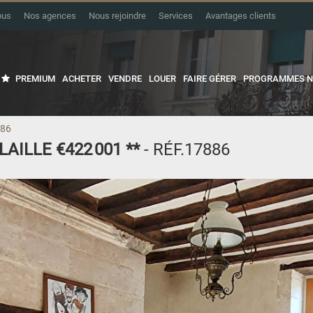
ous
Nos agences
Nous rejoindre
Services
Avantages clients
PREMIUM
ACHETER
VENDRE
LOUER
FAIRE GÉRER
PROGRAMMES N
886
LAILLE
€422 001
**
- RÉF.17886