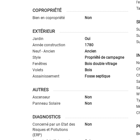
l'
Ta
COPROPRIÉTÉ
Bien en copropriété
Non
S
Su
EXTÉRIEUR
Su
Jardin
Oui
Su
Année construction
1780
Neuf - Ancien
Ancien
I
Style
Propriété de campagne
N
Fenêtres
Bois double vitrage
C
Volets
Bois
C
Assainissement
Fosse septique
Sa
Sa
AUTRES
W
Ascenseur
Non
T
Panneau Solaire
Non
M
C
DIAGNOSTICS
Concerné par un Etat des
Non
P
Risques et Pollutions
Bi
(ERP)