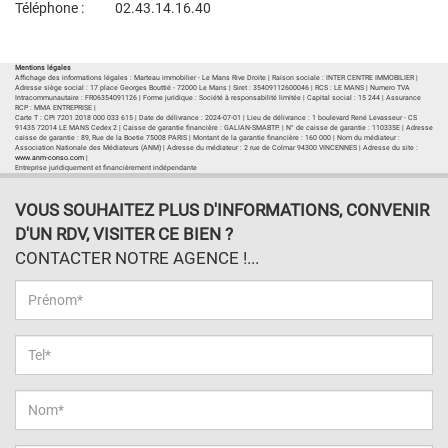
Téléphone :
02.43.14.16.40
Plan d'accès
Voir les autres biens de l'agence
Mentions légales
Affichage des informations légales : Marteau immobilier - Le Mans Rive Droite | Raison sociale : INTER CENTRE IMMOBILIER |
Adresse siège social : 17 place Georges Bouttié - 72000 Le Mans | Siret : 35409112600046 | RCS : LE MANS | Numero TVA
Intracommunautaire : FR06354091126 | Forme juridique : Société à responsabilité limitée | Capital social : 15 244 | Assurance
RCP : MMA ENTREPRISE |
Carte T : CPI 7201 2018 000 033 615 | Date de délivrance : 2024-07-01 | Lieu de délivrance : 1 boulevard René Levasseur - CS
91435 72014 LE MANS Cedex 2 | Caisse de garantie financière : GALIAN-SMABTP. | N° de caisse de garantie : 110335E | Adresse
caisse de garantie : 89, Rue de la Boetie 75008 PARIS | Montant de la garantie financière : 160 000 | Nom du médiateur :
Association Nationale des Médiateurs (ANM) | Adresse du médiateur : 2 rue de Colmar 94300 VINCENNES | Adresse du site :
www.anm-conso.com
|
Entreprise juridiquement et financièrement indépendante
VOUS SOUHAITEZ PLUS D'INFORMATIONS, CONVENIR
D'UN RDV, VISITER CE BIEN ?
CONTACTER NOTRE AGENCE !...