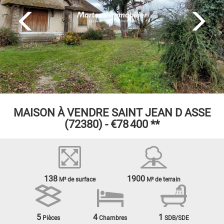
MAISON À VENDRE
SAINT JEAN D ASSE
(72380) -
€78 400
**
138
1900
M² de surface
M² de terrain
5
4
1
Pièces
Chambres
SDB/SDE