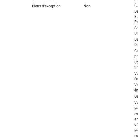
(E
Biens d'exception
Non
Da
Et
Po
So
D
Da
Di
C
pr
C
fi
V
én
V
én
Ga
Va
M
es
an
un
M
es