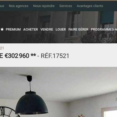
ous
Nos agences
Nous rejoindre
Services
Avantages clients
PREMIUM
ACHETER
VENDRE
LOUER
FAIRE GÉRER
PROGRAMMES N
521
E
€302 960
**
- RÉF.17521