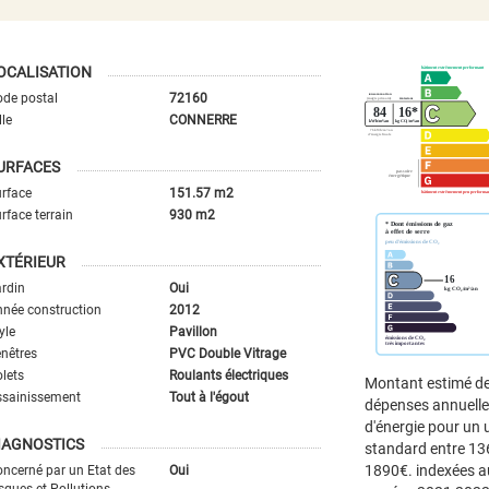
OCALISATION
de postal
72160
lle
CONNERRE
URFACES
rface
151.57 m2
rface terrain
930 m2
XTÉRIEUR
rdin
Oui
née construction
2012
yle
Pavillon
nêtres
PVC Double Vitrage
lets
Roulants électriques
Montant estimé d
ssainissement
Tout à l'égout
dépenses annuell
d'énergie pour un
IAGNOSTICS
standard entre 13
1890€. indexées a
ncerné par un Etat des
Oui
sques et Pollutions