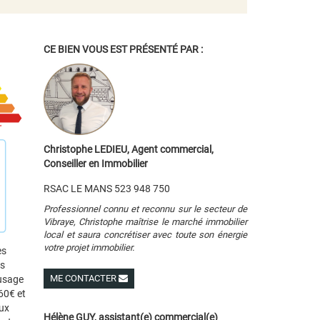
CE BIEN VOUS EST PRÉSENTÉ PAR :
Christophe LEDIEU, Agent commercial,
Conseiller en Immobilier
RSAC LE MANS 523 948 750
Professionnel connu et reconnu sur le secteur de
Vibraye, Christophe maîtrise le marché immobilier
local et saura concrétiser avec toute son énergie
votre projet immobilier.
es
es
ME CONTACTER
 usage
60€ et
Voir ses autres biens
ux
Hélène GUY, assistant(e) commercial(e)