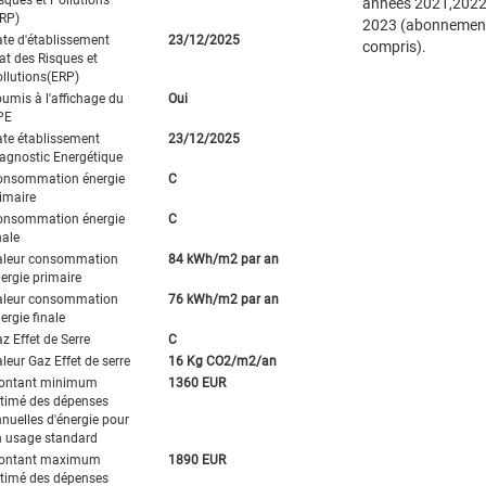
années 2021,2022
RP)
2023 (abonnemen
te d'établissement
23/12/2025
compris).
at des Risques et
llutions(ERP)
umis à l'affichage du
Oui
PE
te établissement
23/12/2025
agnostic Energétique
onsommation énergie
C
imaire
onsommation énergie
C
nale
aleur consommation
84 kWh/m2 par an
ergie primaire
aleur consommation
76 kWh/m2 par an
ergie finale
z Effet de Serre
C
leur Gaz Effet de serre
16 Kg CO2/m2/an
ontant minimum
1360 EUR
timé des dépenses
nuelles d'énergie pour
 usage standard
ontant maximum
1890 EUR
timé des dépenses