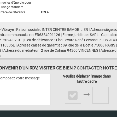
nuelles d'énergie pour
 usage standard
rface de référence
159.4
- Vibraye | Raison sociale : INTER CENTRE IMMOBILIER | Adresse siège soci
ntracommunautaire : FR6354091126 | Forme juridique : SARL | Capital s
e : 2024-07-01 | Lieu de délivrance : 1 boulevard René Levasseur - CS 91
 110335E | Adresse caisse de garantie : 89 Rue de la Boétie 75008 PARIS |
 | Adresse du médiateur : 2 rue de Colmar 94300 VINCENNES | Adresse du
e
VENIR D'UN RDV, VISITER CE BIEN ?
CONTACTER NOTRE A
Veuillez déplacer l'image dans
l'autre cadre