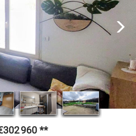
€302 960
**