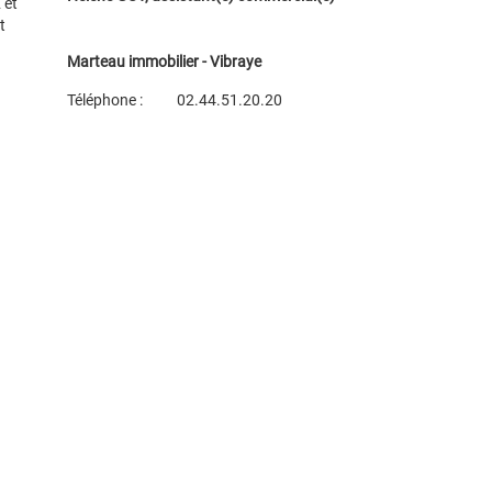
 et
t
Marteau immobilier - Vibraye
Téléphone :
02.44.51.20.20
Plan d'accès
Voir les autres biens de l'agence