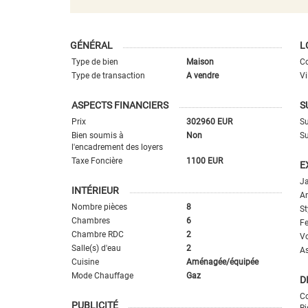
GÉNÉRAL
L
Type de bien
Maison
Co
Type de transaction
A vendre
Vi
ASPECTS FINANCIERS
S
Prix
302960 EUR
Su
Bien soumis à
Non
Su
l'encadrement des loyers
Taxe Foncière
1100 EUR
E
Ja
INTÉRIEUR
An
Nombre pièces
8
St
Chambres
6
Fe
Chambre RDC
2
Vo
Salle(s) d'eau
2
A
Cuisine
Aménagée/équipée
Mode Chauffage
Gaz
D
Co
PUBLICITÉ
Ri