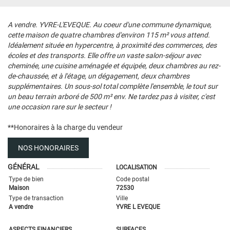
A vendre. YVRE-L'EVEQUE. Au coeur d'une commune dynamique,
cette maison de quatre chambres d'environ 115 m² vous attend.
Idéalement située en hypercentre, à proximité des commerces, des
écoles et des transports. Elle offre un vaste salon-séjour avec
cheminée, une cuisine aménagée et équipée, deux chambres au rez-
de-chaussée, et à l'étage, un dégagement, deux chambres
supplémentaires. Un sous-sol total complète l'ensemble, le tout sur
un beau terrain arboré de 500 m² env. Ne tardez pas à visiter, c'est
une occasion rare sur le secteur !
**
Honoraires à la charge du vendeur
NOS HONORAIRES
GÉNÉRAL
LOCALISATION
Type de bien
Code postal
Maison
72530
Type de transaction
Ville
A vendre
YVRE L EVEQUE
ASPECTS FINANCIERS
SURFACES