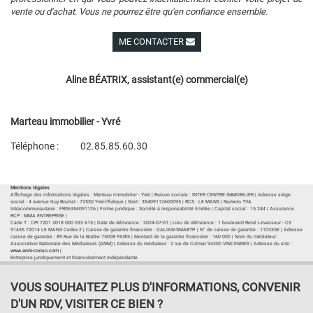
vente ou d'achat. Vous ne pourrez être qu'en confiance ensemble.
ME CONTACTER
Voir ses autres biens
Aline BÉATRIX, assistant(e) commercial(e)
Marteau immobilier - Yvré
Téléphone :
02.85.85.60.30
Plan d'accès
Voir les autres biens de l'agence
Mentions légales
Affichage des informations légales : Marteau immobilier - Yvré | Raison sociale : INTER CENTRE IMMOBILIER | Adresse siège
social : 4 avenue Guy Bouriat - 72530 Yvré-l'Évêque | Siret : 35409112600095 | RCS : LE MANS | Numero TVA
Intracommunautaire : FR06354091126 | Forme juridique : Société à responsabilité limitée | Capital social : 15 244 | Assurance
RCP : MMA ENTREPRISE |
Carte T : CPI 7201 2018 000 033 615 | Date de délivrance : 2024-07-01 | Lieu de délivrance : 1 boulevard René Levasseur - CS
91435 72014 LE MANS Cedex 2 | Caisse de garantie financière : GALIAN-SMABTP. | N° de caisse de garantie : 110335E | Adresse
caisse de garantie : 89 Rue de la Boétie 75008 PARIS | Montant de la garantie financière : 160 000 | Nom du médiateur :
Association Nationale des Médiateurs (ANM) | Adresse du médiateur : 2 rue de Colmar 94300 VINCENNES | Adresse du site :
www.anm-conso.com
|
Entreprise juridiquement et financièrement indépendante
VOUS SOUHAITEZ PLUS D'INFORMATIONS, CONVENIR
D'UN RDV, VISITER CE BIEN ?