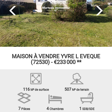
MAISON À VENDRE
YVRE L EVEQUE
(72530) -
€233 000
**
116
507
M² de surface
M² de terrain
7
4
1
Pièces
Chambres
SDB/SDE