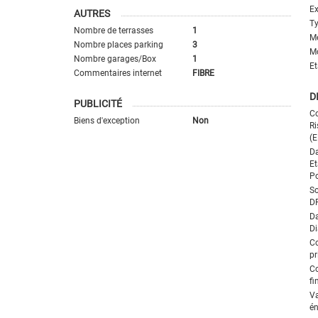
Ex
AUTRES
T
Nombre de terrasses
1
M
Nombre places parking
3
M
Nombre garages/Box
1
Et
Commentaires internet
FIBRE
D
PUBLICITÉ
Co
Biens d'exception
Non
Ri
(E
Da
Et
Po
So
D
Da
Di
C
pr
C
fi
V
én