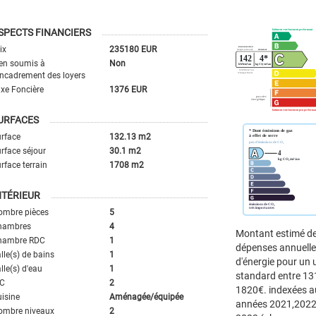
SPECTS FINANCIERS
ix
235180 EUR
en soumis à
Non
encadrement des loyers
xe Foncière
1376 EUR
URFACES
rface
132.13 m2
rface séjour
30.1 m2
rface terrain
1708 m2
NTÉRIEUR
ombre pièces
5
hambres
4
Montant estimé d
hambre RDC
1
dépenses annuell
lle(s) de bains
1
d'énergie pour un
lle(s) d'eau
1
standard entre 13
C
2
1820€. indexées a
isine
Aménagée/équipée
années 2021,2022
ombre niveaux
2