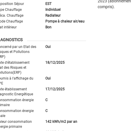
2023 (abonnemen
position Séjour
EST
compris).
ype Chauffage
Individuel
éca. Chauffage
Radiateur
ode Chauffage
Pompe à chaleur air/eau
at intérieur
Bon
IAGNOSTICS
ncerné par un Etat des
Oui
sques et Pollutions
RP)
te d'établissement
18/12/2025
at des Risques et
llutions(ERP)
umis à l'affichage du
Oui
PE
te établissement
17/12/2025
agnostic Energétique
onsommation énergie
C
imaire
onsommation énergie
C
nale
aleur consommation
142 kWh/m2 par an
ergie primaire