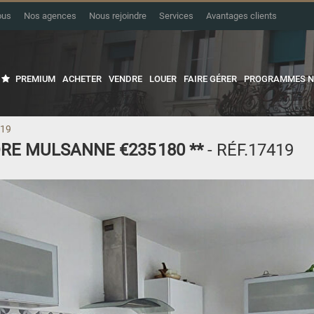
ous
Nos agences
Nous rejoindre
Services
Avantages clients
PREMIUM
ACHETER
VENDRE
LOUER
FAIRE GÉRER
PROGRAMMES N
419
DRE MULSANNE
€235 180
**
- RÉF.17419