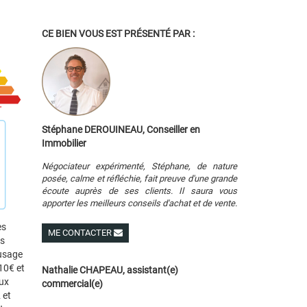
CE BIEN VOUS EST PRÉSENTÉ PAR :
Stéphane DEROUINEAU, Conseiller en
Immobilier
Négociateur expérimenté, Stéphane, de nature
posée, calme et réfléchie, fait preuve d'une grande
écoute auprès de ses clients. Il saura vous
apporter les meilleurs conseils d'achat et de vente.
es
ME CONTACTER
es
Voir ses autres biens
 usage
10€ et
Nathalie CHAPEAU, assistant(e)
ux
commercial(e)
 et