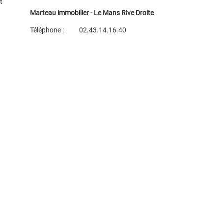
t
Marteau immobilier - Le Mans Rive Droite
Téléphone :
02.43.14.16.40
Plan d'accès
Voir les autres biens de l'agence