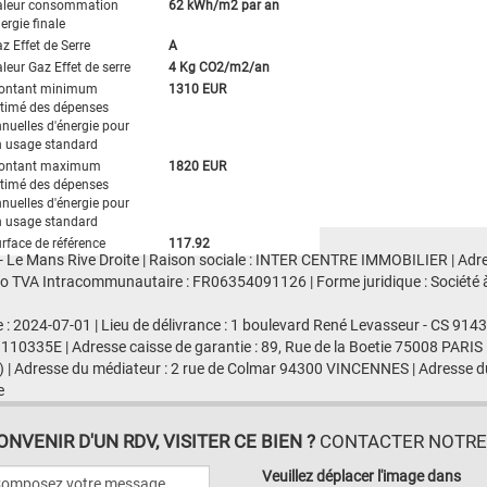
aleur consommation
62 kWh/m2 par an
ergie finale
z Effet de Serre
A
leur Gaz Effet de serre
4 Kg CO2/m2/an
ontant minimum
1310 EUR
timé des dépenses
nuelles d'énergie pour
 usage standard
ontant maximum
1820 EUR
timé des dépenses
nuelles d'énergie pour
 usage standard
rface de référence
117.92
 - Le Mans Rive Droite | Raison sociale : INTER CENTRE IMMOBILIER | Adre
TVA Intracommunautaire : FR06354091126 | Forme juridique : Société à res
e : 2024-07-01 | Lieu de délivrance : 1 boulevard René Levasseur - CS 91
 110335E | Adresse caisse de garantie : 89, Rue de la Boetie 75008 PARIS 
 | Adresse du médiateur : 2 rue de Colmar 94300 VINCENNES | Adresse du
e
VENIR D'UN RDV, VISITER CE BIEN ?
CONTACTER NOTRE A
Veuillez déplacer l'image dans