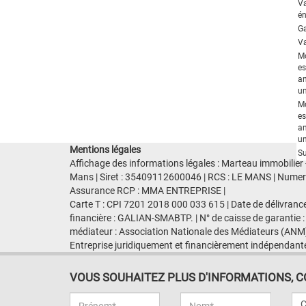
V
én
Ga
Va
M
es
an
un
M
es
an
un
Mentions légales
Su
Affichage des informations légales : Marteau immobilier
Mans | Siret : 35409112600046 | RCS : LE MANS | Numero 
Assurance RCP : MMA ENTREPRISE |
Carte T : CPI 7201 2018 000 033 615 | Date de délivranc
financière : GALIAN-SMABTP. | N° de caisse de garantie :
médiateur : Association Nationale des Médiateurs (ANM)
Entreprise juridiquement et financièrement indépendant
VOUS SOUHAITEZ PLUS D'INFORMATIONS, CON