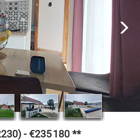
230) -
€235 180
**