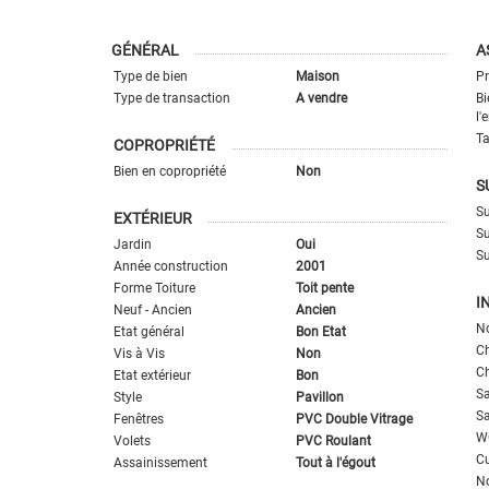
GÉNÉRAL
A
Type de bien
Maison
Pr
Type de transaction
A vendre
Bi
l'
Ta
COPROPRIÉTÉ
Bien en copropriété
Non
S
Su
EXTÉRIEUR
Su
Jardin
Oui
Su
Année construction
2001
Forme Toiture
Toit pente
I
Neuf - Ancien
Ancien
N
Etat général
Bon Etat
C
Vis à Vis
Non
C
Etat extérieur
Bon
Sa
Style
Pavillon
Sa
Fenêtres
PVC Double Vitrage
W
Volets
PVC Roulant
Cu
Assainissement
Tout à l'égout
N