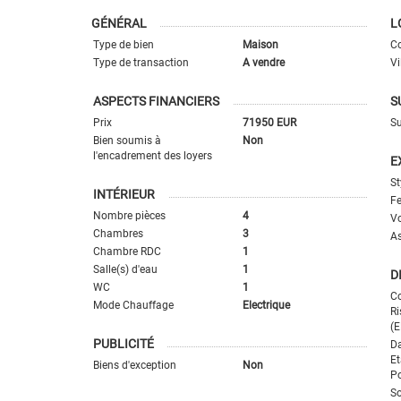
GÉNÉRAL
L
Type de bien
Maison
Co
Type de transaction
A vendre
Vi
ASPECTS FINANCIERS
S
Prix
71950 EUR
Su
Bien soumis à
Non
l'encadrement des loyers
E
St
INTÉRIEUR
Fe
Nombre pièces
4
Vo
Chambres
3
A
Chambre RDC
1
Salle(s) d'eau
1
D
WC
1
Co
Mode Chauffage
Electrique
Ri
(E
PUBLICITÉ
Da
Et
Biens d'exception
Non
Po
So