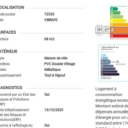
OCALISATION
de postal
72320
lle
VIBRAYE
URFACES
rface
68 m2
XTÉRIEUR
yle
Maison de ville
nêtres
PVC Double Vitrage
lets
Métallique
ssainissement
Tout à l'égout
IAGNOSTICS
Logement à
consommation
ncerné par un Etat des
Oui
sques et Pollutions
énergétique excess
RP)
Montant estimé d
te d'établissement
13/10/2025
dépenses annuell
at des Risques et
d'énergie pour un
llutions(ERP)
standard entre 17
umis à l'affichage du
Oui