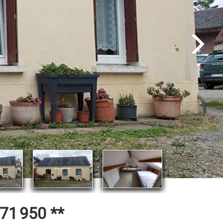
71 950
**