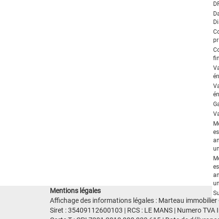
D
Da
Di
C
pr
C
fi
V
én
V
én
Ga
Va
M
es
an
un
M
es
an
un
Mentions légales
Su
Affichage des informations légales : Marteau immobilier 
Siret : 35409112600103 | RCS : LE MANS | Numero TVA I