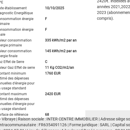
2420€. indexées a
PE
années 2021,2022
te établissement
10/10/2025
2023 (abonnemen
agnostic Energétique
compris).
onsommation énergie
F
imaire
onsommation énergie
F
nale
aleur consommation
335 kWh/m2 par an
ergie primaire
aleur consommation
145 kWh/m2 par an
ergie finale
z Effet de Serre
C
leur Gaz Effet de serre
11 Kg CO2/m2/an
ontant minimum
1760 EUR
timé des dépenses
nuelles d'énergie pour
 usage standard
ontant maximum
2420 EUR
timé des dépenses
nuelles d'énergie pour
 usage standard
rface de référence
68
- Vibraye | Raison sociale : INTER CENTRE IMMOBILIER | Adresse siège soci
ntracommunautaire : FR6354091126 | Forme juridique : SARL | Capital s