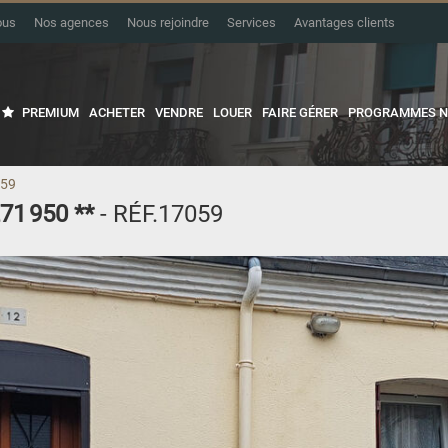
ous
Nos agences
Nous rejoindre
Services
Avantages clients
PREMIUM
ACHETER
VENDRE
LOUER
FAIRE GÉRER
PROGRAMMES N
059
71 950
**
- RÉF.17059