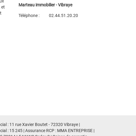
ux
Marteau immobilier - Vibraye
 et
t
Téléphone :
02.44.51.20.20
Plan d'accès
Voir les autres biens de l'agence
al : 11 rue Xavier Boutet - 72320 Vibraye |
ocial : 15 245 | Assurance RCP : MMA ENTREPRISE |