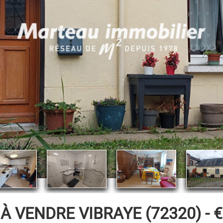
 À VENDRE
VIBRAYE (72320) -
€