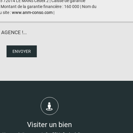
435 72014 LE MANS Cedex 2 | Caisse de garantie
 Montant de la garantie financière : 160 000 | Nom du
 site :
www.anm-conso.com
|
GENCE !...
ENVOYER
Visiter un bien