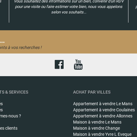
s
Vous souhaitez des informations sur un bien, convenir d'un RDV
pour une visite ou faire estimer votre bien, nous vous appelons
selon vos souhaits...
..
nts à vos recherches !
S & SERVICES
ACHAT PAR VILLES
és
Appartement à vendre
Le Mans
és
Appartement à vendre
Coulaines
mes-nous ?
Appartement à vendre
Allonnes
Maison à vendre
Le Mans
s clients
Maison à vendre
Change
Maison à vendre
Yvre L Eveque