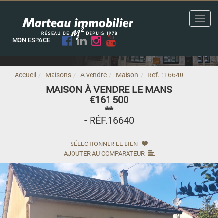
Toggl
navig
MON ESPACE
Accueil
Maisons
A vendre
Maison
Ref. : 16640
MAISON À VENDRE LE MANS
€161 500
**
- RÉF.16640
SÉLECTIONNER LE BIEN
AJOUTER AU COMPARATEUR