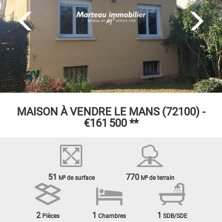
MAISON À VENDRE
LE MANS (72100) -
€161 500
**
51
770
M² de surface
M² de terrain
2
1
1
Pièces
Chambres
SDB/SDE