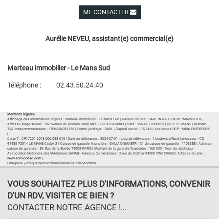
ME CONTACTER
Voir ses autres biens
Aurélie NEVEU, assistant(e) commercial(e)
Marteau immobilier - Le Mans Sud
Téléphone :
02.43.50.24.40
Plan d'accès
Voir les autres biens de l'agence
Mentions légales
Affichage des informations légales : Marteau immobilier - Le Mans Sud | Raison sociale : SARL INTER CENTRE IMMOBILIER |
Adresse siège social : 182 avenue du Docteur Jean Mac - 72100 Le Mans | Siret : 35409112600053 | RCS : LE MANS | Numero
TVA Intracommunautaire : FR06354091126 | Forme juridique : SARL | Capital social : 15 245 | Assurance RCP : MMA ENTREPRISE
|
Carte T : CPI 7201 2018 000 033 615 | Date de délivrance : 2024-07-01 | Lieu de délivrance : 1 boulevard René Levasseur - CS
91435 72014 LE MANS Cedex 2 | Caisse de garantie financière : GALIAN-SMABTP. | N° de caisse de garantie : 110335E | Adresse
caisse de garantie : 89, Rue de la Boetie 75008 PARIS | Montant de la garantie financière : 160 000 | Nom du médiateur :
Association Nationale des Médiateurs (ANM) | Adresse du médiateur : 2 rue de Colmar 94300 VINCENNES | Adresse du site :
www.anm-conso.com
|
Entreprise juridiquement et financièrement indépendante
VOUS SOUHAITEZ PLUS D'INFORMATIONS, CONVENIR
D'UN RDV, VISITER CE BIEN ?
CONTACTER NOTRE AGENCE !...