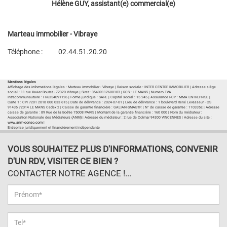
Hélène GUY, assistant(e) commercial(e)
Marteau immobilier - Vibraye
Téléphone :
02.44.51.20.20
Plan d'accès
Voir les autres biens de l'agence
Mentions légales
Affichage des informations légales : Marteau immobilier - Vibraye | Raison sociale : INTER CENTRE IMMOBILIER | Adresse siège
social : 11 rue Xavier Boutet - 72320 Vibraye | Siret : 35409112600103 | RCS : LE MANS | Numero TVA
Intracommunautaire : FR6354091126 | Forme juridique : SARL | Capital social : 15 245 | Assurance RCP : MMA ENTREPRISE |
Carte T : CPI 7201 2018 000 033 615 | Date de délivrance : 2024-07-01 | Lieu de délivrance : 1 boulevard René Levasseur - CS
91435 72014 LE MANS Cedex 2 | Caisse de garantie financière : GALIAN-SMABTP. | N° de caisse de garantie : 110335E | Adresse
caisse de garantie : 89 Rue de la Boétie 75008 PARIS | Montant de la garantie financière : 160 000 | Nom du médiateur :
Association Nationale des Médiateurs (ANM) | Adresse du médiateur : 2 rue de Colmar 94300 VINCENNES | Adresse du site :
www.anm-conso.com
|
Entreprise juridiquement et financièrement indépendante
VOUS SOUHAITEZ PLUS D'INFORMATIONS, CONVENIR
D'UN RDV, VISITER CE BIEN ?
CONTACTER NOTRE AGENCE !...