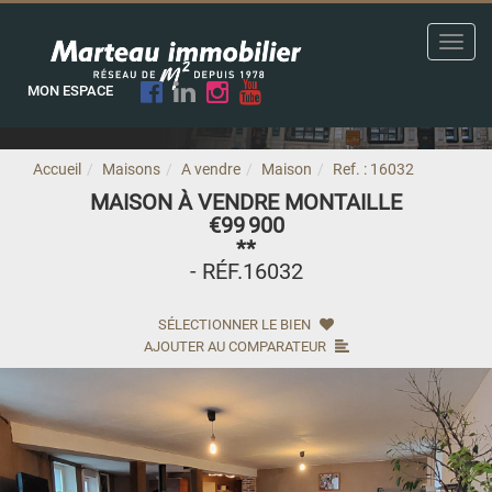
Toggl
navig
MON ESPACE
Accueil
Maisons
A vendre
Maison
Ref. : 16032
MAISON À VENDRE MONTAILLE
€99 900
**
- RÉF.16032
SÉLECTIONNER LE BIEN
AJOUTER AU COMPARATEUR