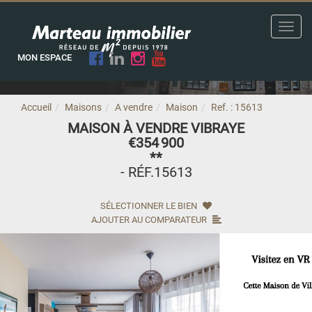
Toggl
navig
MON ESPACE
Accueil
Maisons
A vendre
Maison
Ref. : 15613
MAISON À VENDRE VIBRAYE
€354 900
**
- RÉF.15613
SÉLECTIONNER LE BIEN
AJOUTER AU COMPARATEUR