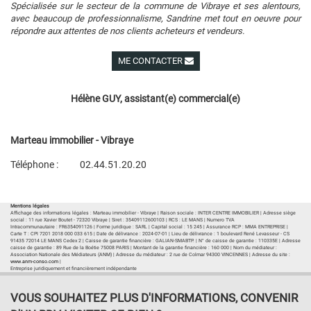
Spécialisée sur le secteur de la commune de Vibraye et ses alentours,
avec beaucoup de professionnalisme, Sandrine met tout en oeuvre pour
répondre aux attentes de nos clients acheteurs et vendeurs.
ME CONTACTER
Voir ses autres biens
Hélène GUY, assistant(e) commercial(e)
Marteau immobilier - Vibraye
Téléphone :
02.44.51.20.20
Plan d'accès
Voir les autres biens de l'agence
Mentions légales
Affichage des informations légales : Marteau immobilier - Vibraye | Raison sociale : INTER CENTRE IMMOBILIER | Adresse siège
social : 11 rue Xavier Boutet - 72320 Vibraye | Siret : 35409112600103 | RCS : LE MANS | Numero TVA
Intracommunautaire : FR6354091126 | Forme juridique : SARL | Capital social : 15 245 | Assurance RCP : MMA ENTREPRISE |
Carte T : CPI 7201 2018 000 033 615 | Date de délivrance : 2024-07-01 | Lieu de délivrance : 1 boulevard René Levasseur - CS
91435 72014 LE MANS Cedex 2 | Caisse de garantie financière : GALIAN-SMABTP. | N° de caisse de garantie : 110335E | Adresse
caisse de garantie : 89 Rue de la Boétie 75008 PARIS | Montant de la garantie financière : 160 000 | Nom du médiateur :
Association Nationale des Médiateurs (ANM) | Adresse du médiateur : 2 rue de Colmar 94300 VINCENNES | Adresse du site :
www.anm-conso.com
|
Entreprise juridiquement et financièrement indépendante
VOUS SOUHAITEZ PLUS D'INFORMATIONS, CONVENIR