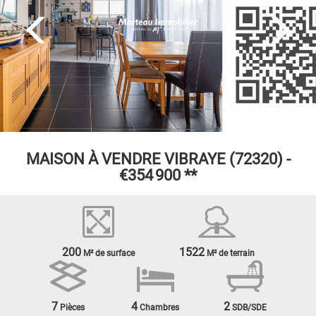
MAISON À VENDRE
VIBRAYE (72320) -
€354 900
**
200
1522
M² de surface
M² de terrain
7
4
2
Pièces
Chambres
SDB/SDE