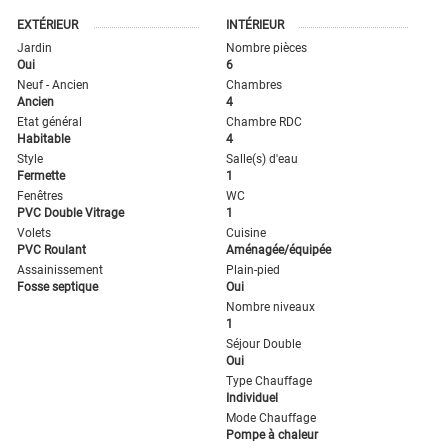
EXTÉRIEUR
INTÉRIEUR
Jardin
Nombre pièces
Oui
6
Neuf - Ancien
Chambres
Ancien
4
Etat général
Chambre RDC
Habitable
4
Style
Salle(s) d'eau
Fermette
1
Fenêtres
WC
PVC Double Vitrage
1
Volets
Cuisine
PVC Roulant
Aménagée/équipée
Assainissement
Plain-pied
Fosse septique
Oui
Nombre niveaux
1
Séjour Double
Oui
Type Chauffage
Individuel
Mode Chauffage
Pompe à chaleur