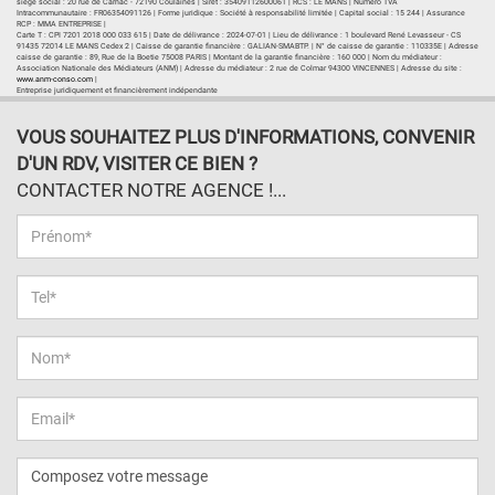
siège social : 20 rue de Carnac - 72190 Coulaines | Siret : 35409112600061 | RCS : LE MANS | Numero TVA
Intracommunautaire : FR06354091126 | Forme juridique : Société à responsabilité limitée | Capital social : 15 244 | Assurance
RCP : MMA ENTREPRISE |
Carte T : CPI 7201 2018 000 033 615 | Date de délivrance : 2024-07-01 | Lieu de délivrance : 1 boulevard René Levasseur - CS
91435 72014 LE MANS Cedex 2 | Caisse de garantie financière : GALIAN-SMABTP. | N° de caisse de garantie : 110335E | Adresse
caisse de garantie : 89, Rue de la Boetie 75008 PARIS | Montant de la garantie financière : 160 000 | Nom du médiateur :
Association Nationale des Médiateurs (ANM) | Adresse du médiateur : 2 rue de Colmar 94300 VINCENNES | Adresse du site :
www.anm-conso.com
|
Entreprise juridiquement et financièrement indépendante
VOUS SOUHAITEZ PLUS D'INFORMATIONS, CONVENIR
D'UN RDV, VISITER CE BIEN ?
CONTACTER NOTRE AGENCE !...