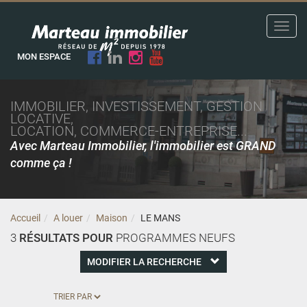
Toggl
navig
MON ESPACE
IMMOBILIER, INVESTISSEMENT, GESTION
LOCATIVE,
LOCATION, COMMERCE-ENTREPRISE...
Avec Marteau Immobilier, l'immobilier est GRAND
comme ça !
Accueil
A louer
Maison
LE MANS
3
RÉSULTATS POUR
PROGRAMMES NEUFS
MODIFIER LA RECHERCHE