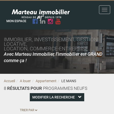
Toggl
navig
MON ESPACE
IMMOBILIER, INVESTISSEMENT, GESTION
LOCATIVE,
LOCATION, COMMERCE-ENTREPRISE...
Avec Marteau Immobilier, l'immobilier est GRAND
comme ça !
Accueil
A louer
Appartement
LE MANS
8
RÉSULTATS POUR
PROGRAMMES NEUFS
MODIFIER LA RECHERCHE