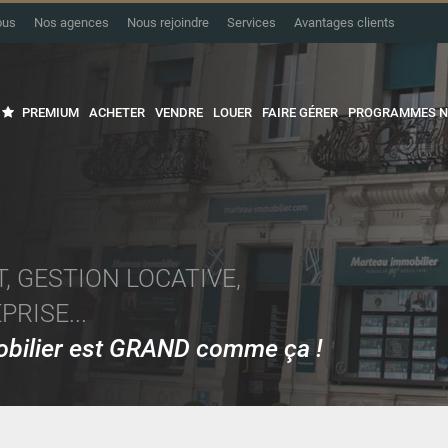
ous
Nos agences
Nous rejoindre
Services
Avantages clients
PREMIUM
ACHETER
VENDRE
LOUER
FAIRE GÉRER
PROGRAMMES N
, GESTION LOCATIVE,
RISE...
mobilier est GRAND comme ça !