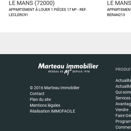
LE MANS (72000)
LE MANS
APPARTEMENT À LOUER 1 PIÈCES 17 M² - REF.
APPARTEMENT 
LECLERC91
BERAN213
PRODUIT
Actualit
Actualit
© 2016 Marteau Immobilier
Qui som
Contact
Services
Plan du site
Avantage
Mentions légales
Vendre
Réalisation IMMOFACILE
Faire Gé
Program
Commerc