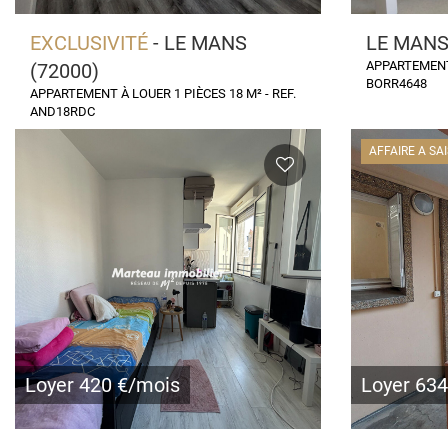
EXCLUSIVITÉ
- LE MANS
LE MANS
APPARTEMENT 
(72000)
BORR4648
APPARTEMENT À LOUER 1 PIÈCES 18 M² - REF.
AND18RDC
AFFAIRE A SAI
Loyer 420 €/mois
Loyer 63