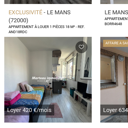
EXCLUSIVITÉ
- LE MANS
LE MANS
APPARTEMENT 
(72000)
BORR4648
APPARTEMENT À LOUER 1 PIÈCES 18 M² - REF.
AND18RDC
AFFAIRE A SAI
Loyer 420 €/mois
Loyer 63