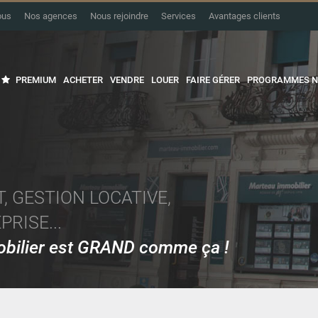
ous
Nos agences
Nous rejoindre
Services
Avantages clients
PREMIUM
ACHETER
VENDRE
LOUER
FAIRE GÉRER
PROGRAMMES N
, GESTION LOCATIVE,
RISE...
mobilier est GRAND comme ça !