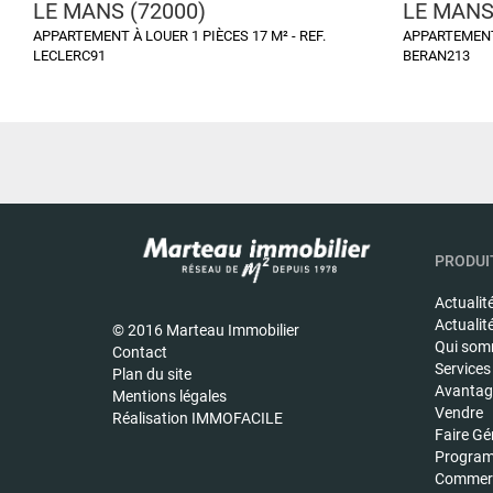
LE MANS (72000)
LE MANS
APPARTEMENT À LOUER 1 PIÈCES 17 M² - REF.
APPARTEMENT 
LECLERC91
BERAN213
PRODUIT
Actualit
Actualit
© 2016 Marteau Immobilier
Qui som
Contact
Services
Plan du site
Avantage
Mentions légales
Vendre
Réalisation IMMOFACILE
Faire Gé
Program
Commerc