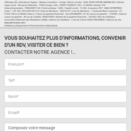
Affichage des informations légales : Marteau immobilier - Arnage | Raison sociale : SARL INTER CENTRE IMMOBILIER | Adresse
siège social : 68 avenue Nationale - 72230 Arnage | Siret : 35409112600079 | RCS : LE MANS | Numero TVA
Intracommunautaire : FR06354091126 | Forme juridique : SARL | Capital social : 15 245 | Assurance RCP : MMA ENTREPRISE |
Carte T : CPI 7201 2018 000 033 615 | Date de délivrance : 2024-07-01 | Lieu de délivrance : 1 boulevard René Levasseur - CS
91435 72014 LE MANS Cedex 2 | Caisse de garantie financière : GALIAN-SMABTP. | N° de caisse de garantie : 110335E | Adresse
caisse de garantie : 89 rue de la Boétie 75008 PARIS | Montant de la garantie financière : 160 000 | Nom du médiateur :
Association Nationale des Médiateurs (ANM) | Adresse du médiateur : 2 rue de Colmar 94300 VINCENNES | Adresse du site :
www.anm-conso.com
|
Entreprise juridiquement et financièrement indépendante
VOUS SOUHAITEZ PLUS D'INFORMATIONS, CONVENIR
D'UN RDV, VISITER CE BIEN ?
CONTACTER NOTRE AGENCE !...