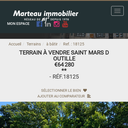
Toggl
navig
MON ESPACE
Accueil
Terrains
à bâtir
Ref. : 18125
TERRAIN À VENDRE SAINT MARS D
OUTILLE
€64 280
**
- RÉF.18125
SÉLECTIONNER LE BIEN
AJOUTER AU COMPARATEUR