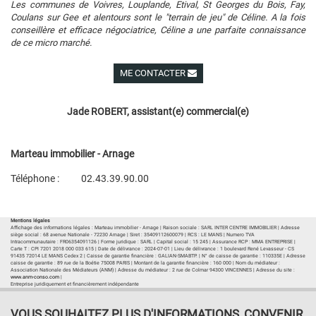
Les communes de Voivres, Louplande, Etival, St Georges du Bois, Fay,
Coulans sur Gee et alentours sont le "terrain de jeu" de Céline. A la fois
conseillère et efficace négociatrice, Céline a une parfaite connaissance
de ce micro marché.
ME CONTACTER
Voir ses autres biens
Jade ROBERT, assistant(e) commercial(e)
Marteau immobilier - Arnage
Téléphone :
02.43.39.90.00
Plan d'accès
Voir les autres biens de l'agence
Mentions légales
Affichage des informations légales : Marteau immobilier - Arnage | Raison sociale : SARL INTER CENTRE IMMOBILIER | Adresse
siège social : 68 avenue Nationale - 72230 Arnage | Siret : 35409112600079 | RCS : LE MANS | Numero TVA
Intracommunautaire : FR06354091126 | Forme juridique : SARL | Capital social : 15 245 | Assurance RCP : MMA ENTREPRISE |
Carte T : CPI 7201 2018 000 033 615 | Date de délivrance : 2024-07-01 | Lieu de délivrance : 1 boulevard René Levasseur - CS
91435 72014 LE MANS Cedex 2 | Caisse de garantie financière : GALIAN-SMABTP. | N° de caisse de garantie : 110335E | Adresse
caisse de garantie : 89 rue de la Boétie 75008 PARIS | Montant de la garantie financière : 160 000 | Nom du médiateur :
Association Nationale des Médiateurs (ANM) | Adresse du médiateur : 2 rue de Colmar 94300 VINCENNES | Adresse du site :
www.anm-conso.com
|
Entreprise juridiquement et financièrement indépendante
VOUS SOUHAITEZ PLUS D'INFORMATIONS, CONVENIR