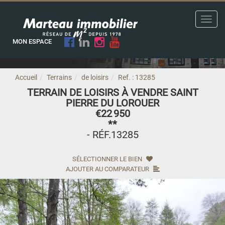
Toggl
navig
MON ESPACE
Accueil
Terrains
de loisirs
Ref. : 13285
TERRAIN DE LOISIRS À VENDRE SAINT
PIERRE DU LOROUER
€22 950
**
- RÉF.13285
SÉLECTIONNER LE BIEN
AJOUTER AU COMPARATEUR