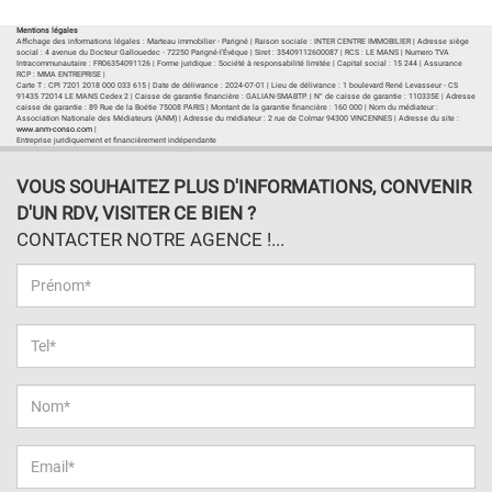
Voir les autres biens de l'agence
Mentions légales
Affichage des informations légales : Marteau immobilier - Parigné | Raison sociale : INTER CENTRE IMMOBILIER | Adresse siège
social : 4 avenue du Docteur Gallouedec - 72250 Parigné-l'Évêque | Siret : 35409112600087 | RCS : LE MANS | Numero TVA
Intracommunautaire : FR06354091126 | Forme juridique : Société à responsabilité limitée | Capital social : 15 244 | Assurance
RCP : MMA ENTREPRISE |
Carte T : CPI 7201 2018 000 033 615 | Date de délivrance : 2024-07-01 | Lieu de délivrance : 1 boulevard René Levasseur - CS
91435 72014 LE MANS Cedex 2 | Caisse de garantie financière : GALIAN-SMABTP. | N° de caisse de garantie : 110335E | Adresse
caisse de garantie : 89 Rue de la Boétie 75008 PARIS | Montant de la garantie financière : 160 000 | Nom du médiateur :
Association Nationale des Médiateurs (ANM) | Adresse du médiateur : 2 rue de Colmar 94300 VINCENNES | Adresse du site :
www.anm-conso.com
|
Entreprise juridiquement et financièrement indépendante
VOUS SOUHAITEZ PLUS D'INFORMATIONS, CONVENIR
D'UN RDV, VISITER CE BIEN ?
CONTACTER NOTRE AGENCE !...