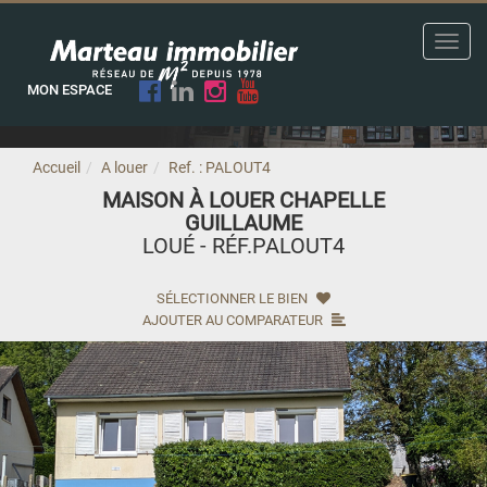
Toggl
navig
MON ESPACE
Accueil
A louer
Ref. : PALOUT4
MAISON À LOUER CHAPELLE
GUILLAUME
LOUÉ - RÉF.PALOUT4
SÉLECTIONNER LE BIEN
AJOUTER AU COMPARATEUR