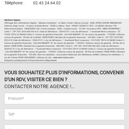
Téléphone :
02.43.24.64.02
Plan d'accès
Voir les autres biens de l'agence
Mentions légales
Affichage des informations légales : Marteau immobilier - Le Mans Centre | Raison sociale : SARL INTER CENTRE IMMOBILIER |
Adresse siège social : 14 place Aristide Briand - 72000 Le Mans | Siret : 35409112600012 | RCS : LE MANS | Numero TVA
Intracommunautaire : FR06354091126 | Forme juridique : SARL | Capital social : 15 245 | Assurance RCP : MMA ENTREPRISE |
Carte T : CPI 7201 2018 000 033 615 | Date de délivrance : 2024-07-01 | Lieu de délivrance : 1 boulevard René Levasseur - CS
91435 72014 LE MANS Cedex 2 | Caisse de garantie financière : GALIAN-SMABTP. | N° de caisse de garantie : 110335E | Adresse
caisse de garantie : 89 Rue de la Boétie 75008 PARIS | Montant de la garantie financière : 160 000 | Carte G : CPI 7201 2018 000
033 615 | Date de délivrance : 2024-07-01 | Lieu de délivrance : 1 boulevard René Levasseur - CS 91435 72014 LE MANS Cedex 2 |
Caisse de garantie financière : GALIAN-SMABTP | N° de caisse de garantie : 110335€ | Adresse caisse de garantie : 89 Rue de la
Boétie 75008 PARIS | Montant de la garantie financière : 800 000 | Carte S : CPI 7201 2018 000 000 004 | Date de délivrance :
2025-02-10 | Lieu de délivrance : 1 boulevard René Levasseur - CS 91435 72014 LE MANS Cedex 2 | Caisse de garantie financière
: GALIAN-SMABTP | N° de caisse de garantie : 174204C | Adresse caisse de garantie : 89 Rue de la Boétie 75008 PARIS | Montant
de la garantie financière : 120 000 | Nom du médiateur : Association Nationale des Médiateurs (ANM) | Adresse du médiateur : 2
rue de Colmar 94300 VINCENNES | Adresse du site :
www.anm-conso.com
|
Entreprise juridiquement et financièrement indépendante
VOUS SOUHAITEZ PLUS D'INFORMATIONS, CONVENIR
D'UN RDV, VISITER CE BIEN ?
CONTACTER NOTRE AGENCE !...