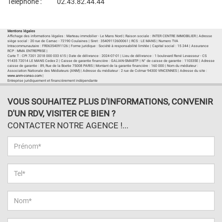
Téléphone :
02.43.82.44.44
Plan d'accès
Voir les autres biens de l'agence
Mentions légales
Affichage des informations légales : Marteau immobilier - Le Mans Nord | Raison sociale : INTER CENTRE IMMOBILIER | Adresse
siège social : 20 rue de Carnac - 72190 Coulaines | Siret : 35409112600061 | RCS : LE MANS | Numero TVA
Intracommunautaire : FR06354091126 | Forme juridique : Société à responsabilité limitée | Capital social : 15 244 | Assurance
RCP : MMA ENTREPRISE |
Carte T : CPI 7201 2018 000 033 615 | Date de délivrance : 2024-07-01 | Lieu de délivrance : 1 boulevard René Levasseur - CS
91435 72014 LE MANS Cedex 2 | Caisse de garantie financière : GALIAN-SMABTP. | N° de caisse de garantie : 110335E | Adresse
caisse de garantie : 89, Rue de la Boetie 75008 PARIS | Montant de la garantie financière : 160 000 | Nom du médiateur :
Association Nationale des Médiateurs (ANM) | Adresse du médiateur : 2 rue de Colmar 94300 VINCENNES | Adresse du site :
www.anm-conso.com
|
Entreprise juridiquement et financièrement indépendante
VOUS SOUHAITEZ PLUS D'INFORMATIONS, CONVENIR
D'UN RDV, VISITER CE BIEN ?
CONTACTER NOTRE AGENCE !...