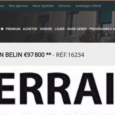
ous
Nos agences
Nous rejoindre
Services
Avantages clients
PREMIUM
ACHETER
VENDRE
LOUER
FAIRE GÉRER
PROGRAMMES N
N BELIN
€97 800
**
- RÉF.16234