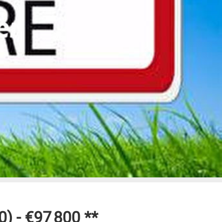
) -
€97 800
**