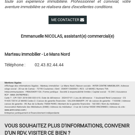
toute son expérience immobilière. Professionnel et convivial, votre
aventure immobilière se réalisera dans d'excellentes conditions.
ME CONTACTER
Voir ses autres biens
Emmanuelle NICOLAS, assistant(e) commercial(e)
Marteau immobilier - Le Mans Nord
Téléphone :
02.43.82.44.44
Plan d'accès
Voir les autres biens de l'agence
Mentions légales
Affichage des informations légales : Marteau immobilier - Le Mans Nord | Raison sociale : INTER CENTRE IMMOBILIER | Adresse
siège social : 20 rue de Carnac - 72190 Coulaines | Siret : 35409112600061 | RCS : LE MANS | Numero TVA
Intracommunautaire : FR06354091126 | Forme juridique : Société à responsabilité limitée | Capital social : 15 244 | Assurance
RCP : MMA ENTREPRISE |
Carte T : CPI 7201 2018 000 033 615 | Date de délivrance : 2024-07-01 | Lieu de délivrance : 1 boulevard René Levasseur - CS
91435 72014 LE MANS Cedex 2 | Caisse de garantie financière : GALIAN-SMABTP. | N° de caisse de garantie : 110335E | Adresse
caisse de garantie : 89, Rue de la Boetie 75008 PARIS | Montant de la garantie financière : 160 000 | Nom du médiateur :
Association Nationale des Médiateurs (ANM) | Adresse du médiateur : 2 rue de Colmar 94300 VINCENNES | Adresse du site :
www.anm-conso.com
|
Entreprise juridiquement et financièrement indépendante
VOUS SOUHAITEZ PLUS D'INFORMATIONS, CONVENIR
D'UN RDV, VISITER CE BIEN ?