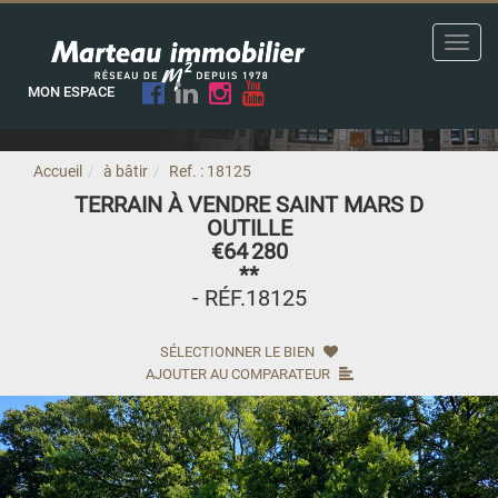
Toggl
navig
MON ESPACE
Accueil
à bâtir
Ref. : 18125
TERRAIN À VENDRE SAINT MARS D
OUTILLE
€64 280
**
- RÉF.18125
SÉLECTIONNER LE BIEN
AJOUTER AU COMPARATEUR