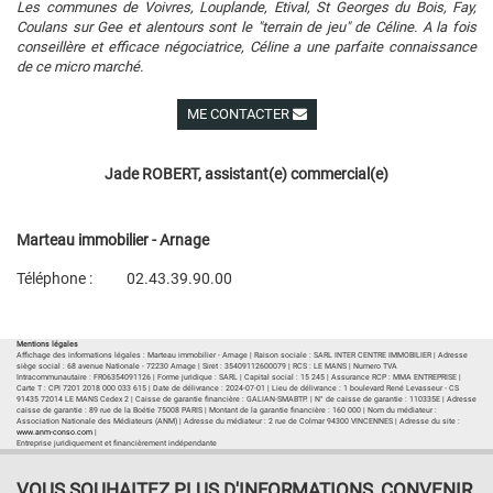
Les communes de Voivres, Louplande, Etival, St Georges du Bois, Fay,
Coulans sur Gee et alentours sont le "terrain de jeu" de Céline. A la fois
conseillère et efficace négociatrice, Céline a une parfaite connaissance
de ce micro marché.
ME CONTACTER
Voir ses autres biens
Jade ROBERT, assistant(e) commercial(e)
Marteau immobilier - Arnage
Téléphone :
02.43.39.90.00
Plan d'accès
Voir les autres biens de l'agence
Mentions légales
Affichage des informations légales : Marteau immobilier - Arnage | Raison sociale : SARL INTER CENTRE IMMOBILIER | Adresse
siège social : 68 avenue Nationale - 72230 Arnage | Siret : 35409112600079 | RCS : LE MANS | Numero TVA
Intracommunautaire : FR06354091126 | Forme juridique : SARL | Capital social : 15 245 | Assurance RCP : MMA ENTREPRISE |
Carte T : CPI 7201 2018 000 033 615 | Date de délivrance : 2024-07-01 | Lieu de délivrance : 1 boulevard René Levasseur - CS
91435 72014 LE MANS Cedex 2 | Caisse de garantie financière : GALIAN-SMABTP. | N° de caisse de garantie : 110335E | Adresse
caisse de garantie : 89 rue de la Boétie 75008 PARIS | Montant de la garantie financière : 160 000 | Nom du médiateur :
Association Nationale des Médiateurs (ANM) | Adresse du médiateur : 2 rue de Colmar 94300 VINCENNES | Adresse du site :
www.anm-conso.com
|
Entreprise juridiquement et financièrement indépendante
VOUS SOUHAITEZ PLUS D'INFORMATIONS, CONVENIR