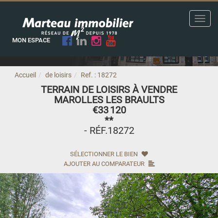
Toggl
navig
MON ESPACE
Accueil
de loisirs
Ref. : 18272
TERRAIN DE LOISIRS À VENDRE
MAROLLES LES BRAULTS
€33 120
**
- RÉF.18272
SÉLECTIONNER LE BIEN
AJOUTER AU COMPARATEUR