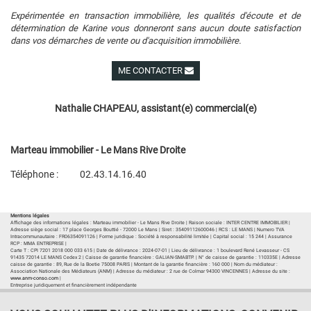
Expérimentée en transaction immobilière, les qualités d'écoute et de
détermination de Karine vous donneront sans aucun doute satisfaction
dans vos démarches de vente ou d'acquisition immobilière.
ME CONTACTER
Voir ses autres biens
Nathalie CHAPEAU, assistant(e) commercial(e)
Marteau immobilier - Le Mans Rive Droite
Téléphone :
02.43.14.16.40
Plan d'accès
Voir les autres biens de l'agence
Mentions légales
Affichage des informations légales : Marteau immobilier - Le Mans Rive Droite | Raison sociale : INTER CENTRE IMMOBILIER |
Adresse siège social : 17 place Georges Bouttié - 72000 Le Mans | Siret : 35409112600046 | RCS : LE MANS | Numero TVA
Intracommunautaire : FR06354091126 | Forme juridique : Société à responsabilité limitée | Capital social : 15 244 | Assurance
RCP : MMA ENTREPRISE |
Carte T : CPI 7201 2018 000 033 615 | Date de délivrance : 2024-07-01 | Lieu de délivrance : 1 boulevard René Levasseur - CS
91435 72014 LE MANS Cedex 2 | Caisse de garantie financière : GALIAN-SMABTP. | N° de caisse de garantie : 110335E | Adresse
caisse de garantie : 89, Rue de la Boetie 75008 PARIS | Montant de la garantie financière : 160 000 | Nom du médiateur :
Association Nationale des Médiateurs (ANM) | Adresse du médiateur : 2 rue de Colmar 94300 VINCENNES | Adresse du site :
www.anm-conso.com
|
Entreprise juridiquement et financièrement indépendante