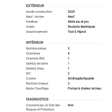
EXTÉRIEUR
Année construction
2025
Neuf - Ancien
Neuf
Fenêtres
Mixte alu et pvc
Volets
Roulants électriques
Assainissement
Tout à l'égout
INTÉRIEUR
Nombre pièces
5
Chambres
4
Chambre RDC
1
Salle(s) de bains
1
Salle(s) d'eau
1
WC
2
Cuisine
Aménagée/équipée
Nombre niveaux
2
Mode Chauffage
Pompe à chaleur air/eau
DIAGNOSTICS
Concerné par un Etat des
Non
Risques et Pollutions