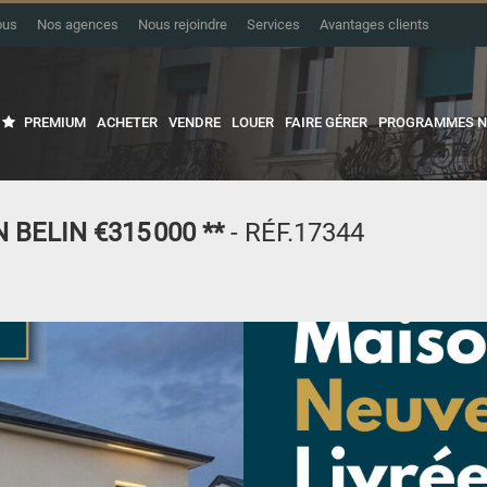
ous
Nos agences
Nous rejoindre
Services
Avantages clients
PREMIUM
ACHETER
VENDRE
LOUER
FAIRE GÉRER
PROGRAMMES N
 BELIN
€315 000
**
- RÉF.17344