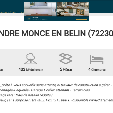
ENDRE
MONCE EN BELIN (72230
403
5
4
ce
M² de terrain
Pièces
Chambres
rête à vous accueillir sans attente, ni travaux de construction à gérer. 
énagée & équipée - Garage + cellier attenant - Terrain clos
e rare : frais de notaire réduits (
eur, sans surprise ni travaux. Prix : 315 000 € - disponible immédiatement. 