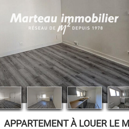
É
APPARTEMENT À LOUER
LE M