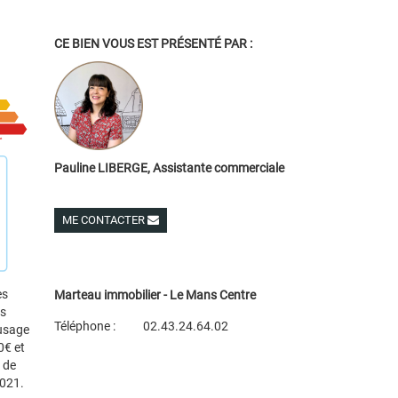
CE BIEN VOUS EST PRÉSENTÉ PAR :
Pauline LIBERGE, Assistante commerciale
ME CONTACTER
Voir ses autres biens
es
Marteau immobilier - Le Mans Centre
es
Téléphone :
02.43.24.64.02
 usage
0€ et
Plan d'accès
 de
Voir les autres biens de l'agence
2021.