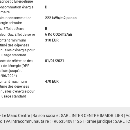
agnostic Energétique
onsommation énergie
D
imaire
aleur consommation
222 kWh/m2 par an
ergie primaire
z Effet de Serre
B
leur Gaz Effet de serre
6 Kg CO2/m2/an
ontant minimum
310 EUR
timé des dépenses
nuelles d'énergie pour
 usage standard
née de référence des
01/01/2021
ix de l'énergie (DPE
alisés jusqu'au
0/06/2024)
ontant maximum
470 EUR
timé des dépenses
nuelles d'énergie pour
 usage standard
 - Le Mans Centre | Raison sociale : SARL INTER CENTRE IMMOBILIER | Adre
o TVA Intracommunautaire : FR06354091126 | Forme juridique : SARL | Ca