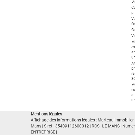
Di
C
pr
V
én
Ga
Va
M
es
an
un
An
pr
ré
3
M
es
an
un
Mentions légales
Affichage des informations légales : Marteau immobilier
Mans | Siret : 35409112600012 | RCS : LE MANS | Numer
ENTREPRISE |