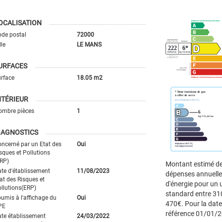
OCALISATION
de postal
72000
lle
LE MANS
URFACES
rface
18.05 m2
NTÉRIEUR
ombre pièces
1
IAGNOSTICS
ncerné par un Etat des
Oui
sques et Pollutions
RP)
Montant estimé d
te d'établissement
11/08/2023
dépenses annuell
at des Risques et
d'énergie pour un
llutions(ERP)
standard entre 31
umis à l'affichage du
Oui
470€. Pour la date
PE
référence 01/01/
te établissement
24/03/2022