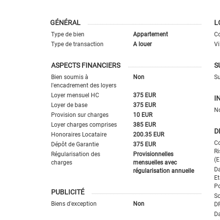
GÉNÉRAL
L
Type de bien
Appartement
Co
Type de transaction
A louer
Vi
ASPECTS FINANCIERS
S
Bien soumis à
Non
Su
l'encadrement des loyers
Loyer mensuel HC
375 EUR
I
Loyer de base
375 EUR
N
Provision sur charges
10 EUR
Loyer charges comprises
385 EUR
D
Honoraires Locataire
200.35 EUR
Co
Dépôt de Garantie
375 EUR
Ri
Régularisation des
Provisionnelles
(E
charges
mensuelles avec
Da
régularisation annuelle
Et
Po
PUBLICITÉ
So
Biens d'exception
Non
D
Da