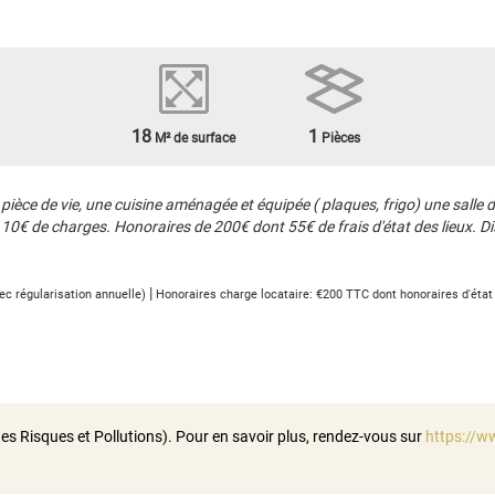
18
1
M² de surface
Pièces
ce de vie, une cuisine aménagée et équipée ( plaques, frigo) une salle de
0€ de charges. Honoraires de 200€ dont 55€ de frais d'état des lieux. Dis
|
c régularisation annuelle)
Honoraires charge locataire: €200 TTC
dont honoraires d'état
es Risques et Pollutions). Pour en savoir plus, rendez-vous sur
https://w