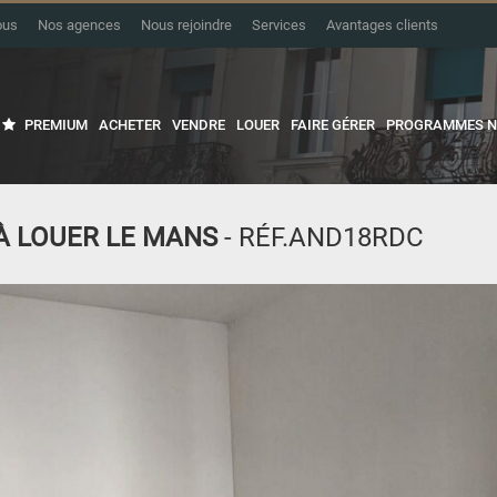
ous
Nos agences
Nous rejoindre
Services
Avantages clients
PREMIUM
ACHETER
VENDRE
LOUER
FAIRE GÉRER
PROGRAMMES N
À LOUER LE MANS
- RÉF.AND18RDC