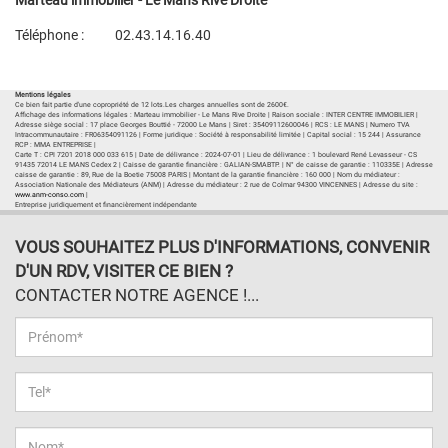
Marteau immobilier - Le Mans Rive Droite
Téléphone :
02.43.14.16.40
Plan d'accès
Voir les autres biens de l'agence
Mentions légales
Ce bien fait partie d'une copropriété de 12 lots.Les charges annuelles sont de 2600€.
Affichage des informations légales : Marteau immobilier - Le Mans Rive Droite | Raison sociale : INTER CENTRE IMMOBILIER |
Adresse siège social : 17 place Georges Bouttié - 72000 Le Mans | Siret : 35409112600046 | RCS : LE MANS | Numero TVA
Intracommunautaire : FR06354091126 | Forme juridique : Société à responsabilité limitée | Capital social : 15 244 | Assurance
RCP : MMA ENTREPRISE |
Carte T : CPI 7201 2018 000 033 615 | Date de délivrance : 2024-07-01 | Lieu de délivrance : 1 boulevard René Levasseur - CS
91435 72014 LE MANS Cedex 2 | Caisse de garantie financière : GALIAN-SMABTP. | N° de caisse de garantie : 110335E | Adresse
caisse de garantie : 89, Rue de la Boetie 75008 PARIS | Montant de la garantie financière : 160 000 | Nom du médiateur :
Association Nationale des Médiateurs (ANM) | Adresse du médiateur : 2 rue de Colmar 94300 VINCENNES | Adresse du site :
www.anm-conso.com
|
Entreprise juridiquement et financièrement indépendante
VOUS SOUHAITEZ PLUS D'INFORMATIONS, CONVENIR
D'UN RDV, VISITER CE BIEN ?
CONTACTER NOTRE AGENCE !...