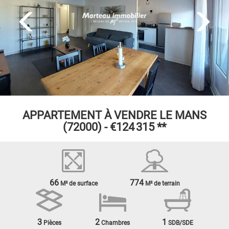
APPARTEMENT À VENDRE
LE MANS
(72000) -
€124 315
**
66
774
M² de surface
M² de terrain
3
2
1
Pièces
Chambres
SDB/SDE