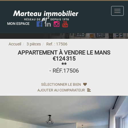
Toggl
navig
MON ESPACE
Accueil
3 pièces
Ref. : 17506
APPARTEMENT À VENDRE LE MANS
€124 315
**
- RÉF.17506
SÉLECTIONNER LE BIEN
AJOUTER AU COMPARATEUR