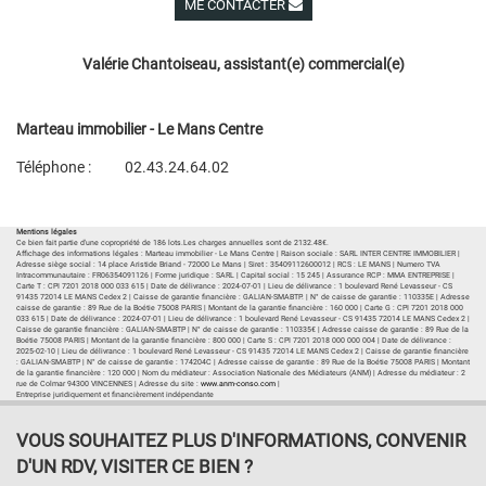
ME CONTACTER
Voir ses autres biens
Valérie Chantoiseau, assistant(e) commercial(e)
Marteau immobilier - Le Mans Centre
Téléphone :
02.43.24.64.02
Plan d'accès
Voir les autres biens de l'agence
Mentions légales
Ce bien fait partie d'une copropriété de 186 lots.Les charges annuelles sont de 2132.48€.
Affichage des informations légales : Marteau immobilier - Le Mans Centre | Raison sociale : SARL INTER CENTRE IMMOBILIER |
Adresse siège social : 14 place Aristide Briand - 72000 Le Mans | Siret : 35409112600012 | RCS : LE MANS | Numero TVA
Intracommunautaire : FR06354091126 | Forme juridique : SARL | Capital social : 15 245 | Assurance RCP : MMA ENTREPRISE |
Carte T : CPI 7201 2018 000 033 615 | Date de délivrance : 2024-07-01 | Lieu de délivrance : 1 boulevard René Levasseur - CS
91435 72014 LE MANS Cedex 2 | Caisse de garantie financière : GALIAN-SMABTP. | N° de caisse de garantie : 110335E | Adresse
caisse de garantie : 89 Rue de la Boétie 75008 PARIS | Montant de la garantie financière : 160 000 | Carte G : CPI 7201 2018 000
033 615 | Date de délivrance : 2024-07-01 | Lieu de délivrance : 1 boulevard René Levasseur - CS 91435 72014 LE MANS Cedex 2 |
Caisse de garantie financière : GALIAN-SMABTP | N° de caisse de garantie : 110335€ | Adresse caisse de garantie : 89 Rue de la
Boétie 75008 PARIS | Montant de la garantie financière : 800 000 | Carte S : CPI 7201 2018 000 000 004 | Date de délivrance :
2025-02-10 | Lieu de délivrance : 1 boulevard René Levasseur - CS 91435 72014 LE MANS Cedex 2 | Caisse de garantie financière
: GALIAN-SMABTP | N° de caisse de garantie : 174204C | Adresse caisse de garantie : 89 Rue de la Boétie 75008 PARIS | Montant
de la garantie financière : 120 000 | Nom du médiateur : Association Nationale des Médiateurs (ANM) | Adresse du médiateur : 2
rue de Colmar 94300 VINCENNES | Adresse du site :
www.anm-conso.com
|
Entreprise juridiquement et financièrement indépendante
VOUS SOUHAITEZ PLUS D'INFORMATIONS, CONVENIR
D'UN RDV, VISITER CE BIEN ?