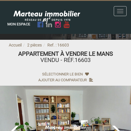
Toggl
navig
MON ESPACE
Accueil
2 pièces
Ref. : 16603
APPARTEMENT À VENDRE LE MANS
VENDU - RÉF.16603
SÉLECTIONNER LE BIEN
AJOUTER AU COMPARATEUR