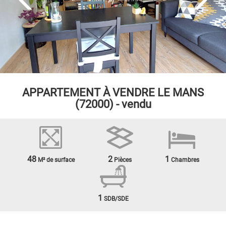
APPARTEMENT À VENDRE
LE MANS
(72000) - vendu
48
2
1
M² de surface
Pièces
Chambres
1
SDB/SDE