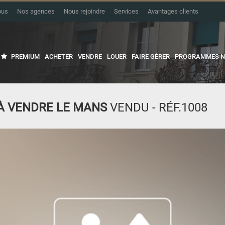
ous
Nos agences
Nous rejoindre
Services
Avantages clients
PREMIUM
ACHETER
VENDRE
LOUER
FAIRE GÉRER
PROGRAMMES N
À VENDRE LE MANS
VENDU - RÉF.1008