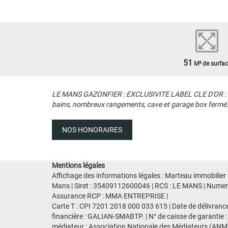
51
M² de surfac
LE MANS GAZONFIER : EXCLUSIVITE LABEL CLE D'OR : Dans
bains, nombreux rangements, cave et garage box fermé. So
NOS HONORAIRES
Mentions légales
Affichage des informations légales : Marteau immobilier
Mans | Siret : 35409112600046 | RCS : LE MANS | Numero 
Assurance RCP : MMA ENTREPRISE |
Carte T : CPI 7201 2018 000 033 615 | Date de délivranc
financière : GALIAN-SMABTP. | N° de caisse de garantie :
médiateur : Association Nationale des Médiateurs (ANM)