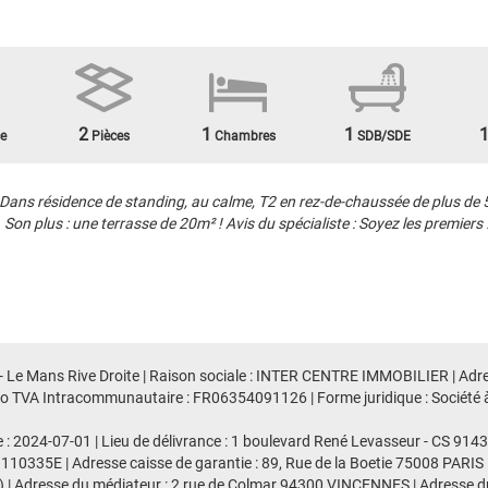
2
1
1
e
Pièces
Chambres
SDB/SDE
 résidence de standing, au calme, T2 en rez-de-chaussée de plus de 50
n plus : une terrasse de 20m² ! Avis du spécialiste : Soyez les premiers 
 - Le Mans Rive Droite | Raison sociale : INTER CENTRE IMMOBILIER | Adre
TVA Intracommunautaire : FR06354091126 | Forme juridique : Société à res
e : 2024-07-01 | Lieu de délivrance : 1 boulevard René Levasseur - CS 91
 110335E | Adresse caisse de garantie : 89, Rue de la Boetie 75008 PARIS 
 | Adresse du médiateur : 2 rue de Colmar 94300 VINCENNES | Adresse du