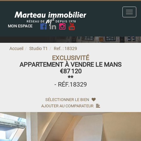
Toggl
navig
MON ESPACE
Accueil
Studio T1
Ref. : 18329
EXCLUSIVITÉ
APPARTEMENT À VENDRE LE MANS
€87 120
**
- RÉF.18329
SÉLECTIONNER LE BIEN
AJOUTER AU COMPARATEUR