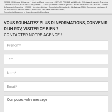
2025-02-10 | Lieu de délivrance : 1 boulevard René Levasseur - CS 91435 72014 LE MANS Cedex 2 | Caisse de garantie financière
: GALIAN-SMABTP | N° de caisse de garantie : 174204C | Adresse caisse de garantie : 89 Rue de la Boétie 75008 PARIS | Montant
de la garantie financière : 120 000 | Nom du médiateur : Association Nationale des Médiateurs (ANM) | Adresse du médiateur : 2
rue de Colmar 94300 VINCENNES | Adresse du site :
www.anm-conso.com
|
Entreprise juridiquement et financièrement indépendante
VOUS SOUHAITEZ PLUS D'INFORMATIONS, CONVENIR
D'UN RDV, VISITER CE BIEN ?
CONTACTER NOTRE AGENCE !...