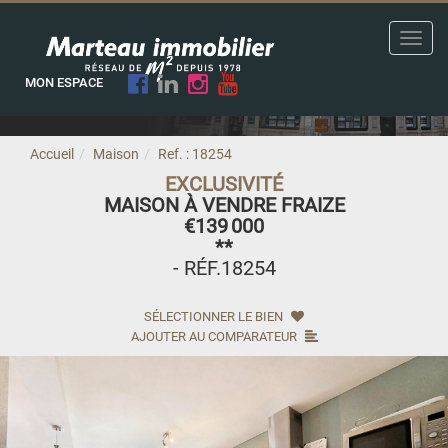
Toggl
navig
MON ESPACE
Accueil
Maison
Ref. : 18254
EXCLUSIVITÉ
MAISON À VENDRE FRAIZE
€139 000
**
- RÉF.18254
SÉLECTIONNER LE BIEN
AJOUTER AU COMPARATEUR