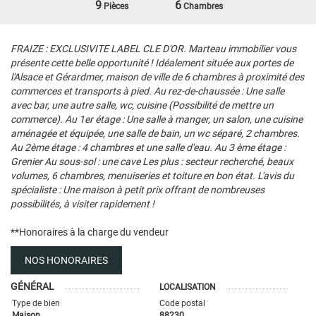
9
6
Pièces
Chambres
FRAIZE : EXCLUSIVITE LABEL CLE D'OR. Marteau immobilier vous
présente cette belle opportunité ! Idéalement située aux portes de
l'Alsace et Gérardmer, maison de ville de 6 chambres à proximité des
commerces et transports à pied. Au rez-de-chaussée : Une salle
avec bar, une autre salle, wc, cuisine (Possibilité de mettre un
commerce). Au 1er étage : Une salle à manger, un salon, une cuisine
aménagée et équipée, une salle de bain, un wc séparé, 2 chambres.
Au 2ème étage : 4 chambres et une salle d'eau. Au 3 ème étage :
Grenier Au sous-sol : une cave Les plus : secteur recherché, beaux
volumes, 6 chambres, menuiseries et toiture en bon état. L'avis du
spécialiste : Une maison à petit prix offrant de nombreuses
possibilités, à visiter rapidement !
**
Honoraires à la charge du vendeur
NOS HONORAIRES
GÉNÉRAL
LOCALISATION
Type de bien
Code postal
Maison
88230