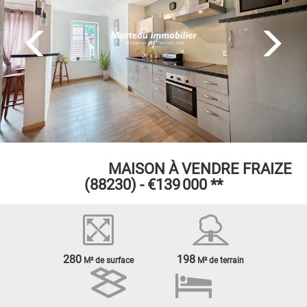
EXCLUSIVITÉ
MAISON À VENDRE
FRAIZE
(88230) -
€139 000
**
280
198
M² de surface
M² de terrain