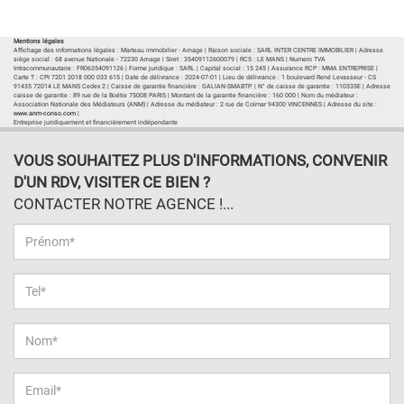
Plan d'accès
Voir les autres biens de l'agence
Mentions légales
Affichage des informations légales : Marteau immobilier - Arnage | Raison sociale : SARL INTER CENTRE IMMOBILIER | Adresse
siège social : 68 avenue Nationale - 72230 Arnage | Siret : 35409112600079 | RCS : LE MANS | Numero TVA
Intracommunautaire : FR06354091126 | Forme juridique : SARL | Capital social : 15 245 | Assurance RCP : MMA ENTREPRISE |
Carte T : CPI 7201 2018 000 033 615 | Date de délivrance : 2024-07-01 | Lieu de délivrance : 1 boulevard René Levasseur - CS
91435 72014 LE MANS Cedex 2 | Caisse de garantie financière : GALIAN-SMABTP. | N° de caisse de garantie : 110335E | Adresse
caisse de garantie : 89 rue de la Boétie 75008 PARIS | Montant de la garantie financière : 160 000 | Nom du médiateur :
Association Nationale des Médiateurs (ANM) | Adresse du médiateur : 2 rue de Colmar 94300 VINCENNES | Adresse du site :
www.anm-conso.com
|
Entreprise juridiquement et financièrement indépendante
VOUS SOUHAITEZ PLUS D'INFORMATIONS, CONVENIR
D'UN RDV, VISITER CE BIEN ?
CONTACTER NOTRE AGENCE !...