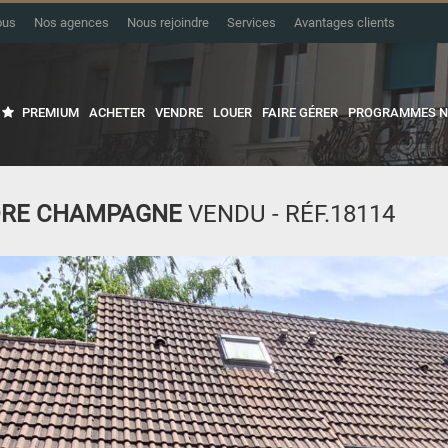
ous
Nos agences
Nous rejoindre
Services
Avantages clients
PREMIUM
ACHETER
VENDRE
LOUER
FAIRE GÉRER
PROGRAMMES N
DRE CHAMPAGNE
VENDU - RÉF.18114