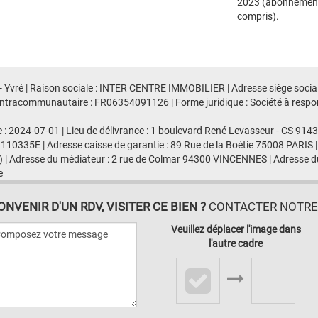
2023 (abonnemen
compris).
- Yvré | Raison sociale : INTER CENTRE IMMOBILIER | Adresse siège social
racommunautaire : FR06354091126 | Forme juridique : Société à responsab
e : 2024-07-01 | Lieu de délivrance : 1 boulevard René Levasseur - CS 91
 110335E | Adresse caisse de garantie : 89 Rue de la Boétie 75008 PARIS |
 | Adresse du médiateur : 2 rue de Colmar 94300 VINCENNES | Adresse du
e
VENIR D'UN RDV, VISITER CE BIEN ?
CONTACTER NOTRE A
Veuillez déplacer l'image dans
l'autre cadre