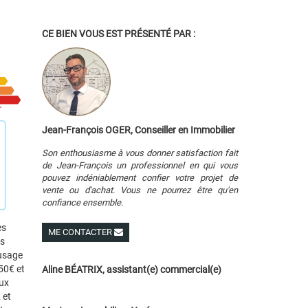
CE BIEN VOUS EST PRÉSENTÉ PAR :
Jean-François OGER, Conseiller en Immobilier
Son enthousiasme à vous donner satisfaction fait
de Jean-François un professionnel en qui vous
pouvez indéniablement confier votre projet de
vente ou d'achat. Vous ne pourrez être qu'en
confiance ensemble.
es
ME CONTACTER
es
Voir ses autres biens
 usage
50€ et
Aline BÉATRIX, assistant(e) commercial(e)
ux
 et