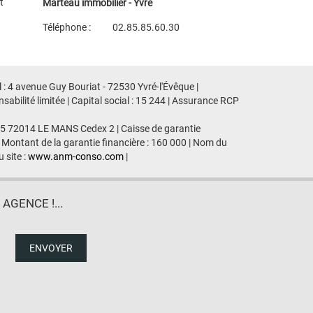
t
Marteau immobilier - Yvré
Téléphone :
02.85.85.60.30
Plan d'accès
Voir les autres biens de l'agence
 : 4 avenue Guy Bouriat - 72530 Yvré-l'Évêque |
ilité limitée | Capital social : 15 244 | Assurance RCP
435 72014 LE MANS Cedex 2 | Caisse de garantie
 Montant de la garantie financière : 160 000 | Nom du
 site :
www.anm-conso.com
|
GENCE !...
ENVOYER