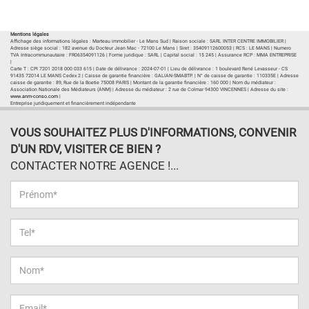
Plan d'accès
Voir les autres biens de l'agence
Mentions légales
Affichage des informations légales : Marteau immobilier - Le Mans Sud | Raison sociale : SARL INTER CENTRE IMMOBILIER |
Adresse siège social : 182 avenue du Docteur Jean Mac - 72100 Le Mans | Siret : 35409112600053 | RCS : LE MANS | Numero
TVA Intracommunautaire : FR06354091126 | Forme juridique : SARL | Capital social : 15 245 | Assurance RCP : MMA ENTREPRISE
|
Carte T : CPI 7201 2018 000 033 615 | Date de délivrance : 2024-07-01 | Lieu de délivrance : 1 boulevard René Levasseur - CS
91435 72014 LE MANS Cedex 2 | Caisse de garantie financière : GALIAN-SMABTP. | N° de caisse de garantie : 110335E | Adresse
caisse de garantie : 89, Rue de la Boetie 75008 PARIS | Montant de la garantie financière : 160 000 | Nom du médiateur :
Association Nationale des Médiateurs (ANM) | Adresse du médiateur : 2 rue de Colmar 94300 VINCENNES | Adresse du site :
www.anm-conso.com
|
Entreprise juridiquement et financièrement indépendante
VOUS SOUHAITEZ PLUS D'INFORMATIONS, CONVENIR
D'UN RDV, VISITER CE BIEN ?
CONTACTER NOTRE AGENCE !...