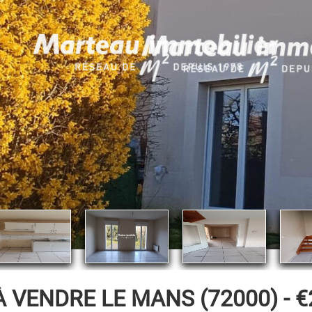
À VENDRE
LE MANS (72000) -
€