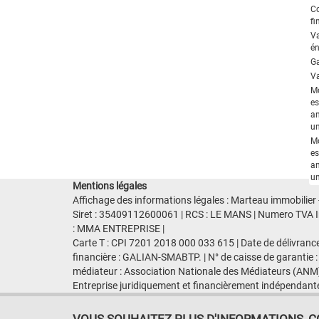
C
fi
V
én
Ga
Va
M
es
an
un
M
es
an
un
Mentions légales
Affichage des informations légales : Marteau immobilier
Siret : 35409112600061 | RCS : LE MANS | Numero TVA Int
: MMA ENTREPRISE |
Carte T : CPI 7201 2018 000 033 615 | Date de délivranc
financière : GALIAN-SMABTP. | N° de caisse de garantie :
médiateur : Association Nationale des Médiateurs (ANM)
Entreprise juridiquement et financièrement indépendant
VOUS SOUHAITEZ PLUS D'INFORMATIONS, CON