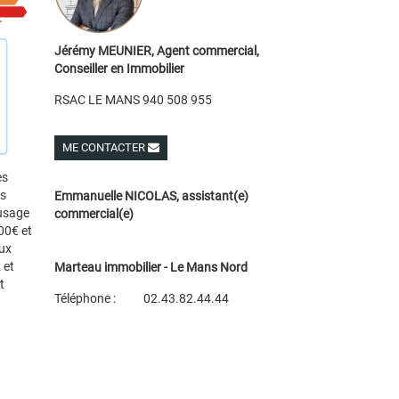
Jérémy MEUNIER, Agent commercial,
Conseiller en Immobilier
RSAC LE MANS 940 508 955
ME CONTACTER
Voir ses autres biens
es
es
Emmanuelle NICOLAS, assistant(e)
 usage
commercial(e)
00€ et
ux
 et
Marteau immobilier - Le Mans Nord
t
Téléphone :
02.43.82.44.44
Plan d'accès
Voir les autres biens de l'agence