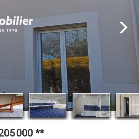
205 000
**