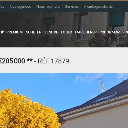
ous
Nos agences
Nous rejoindre
Services
Avantages clients
PREMIUM
ACHETER
VENDRE
LOUER
FAIRE GÉRER
PROGRAMMES N
€205 000
**
- RÉF.17879