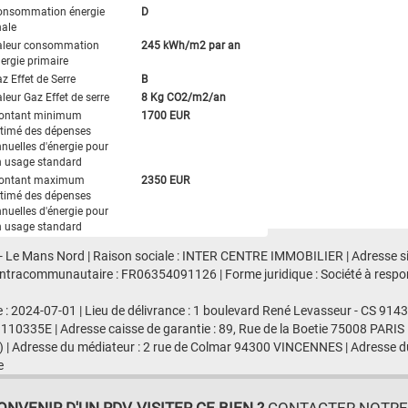
onsommation énergie
D
nale
aleur consommation
245 kWh/m2 par an
ergie primaire
z Effet de Serre
B
leur Gaz Effet de serre
8 Kg CO2/m2/an
ontant minimum
1700 EUR
timé des dépenses
nuelles d'énergie pour
 usage standard
ontant maximum
2350 EUR
timé des dépenses
nuelles d'énergie pour
 usage standard
 - Le Mans Nord | Raison sociale : INTER CENTRE IMMOBILIER | Adresse siè
racommunautaire : FR06354091126 | Forme juridique : Société à responsab
e : 2024-07-01 | Lieu de délivrance : 1 boulevard René Levasseur - CS 91
 110335E | Adresse caisse de garantie : 89, Rue de la Boetie 75008 PARIS 
 | Adresse du médiateur : 2 rue de Colmar 94300 VINCENNES | Adresse du
e
VENIR D'UN RDV, VISITER CE BIEN ?
CONTACTER NOTRE A