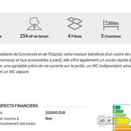
254
4
3
e
M² de terrain
Pièces
Chambres
iate de l'université et de l'hôpital, cette maison bénéficie d'un cadre de v
amway et bus accessibles à pied), elle offre également un accès rapide 
, une agréable pièce de vie ouverte sur le jardin, un WC indépendant ainsi 
 et un WC séparé.
SPECTS FINANCIERS
ix
205000 EUR
en soumis à
Non
encadrement des loyers