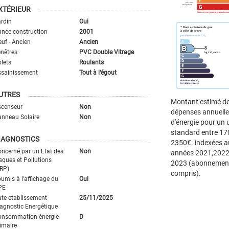
XTÉRIEUR
rdin
Oui
née construction
2001
uf - Ancien
Ancien
nêtres
PVC Double Vitrage
lets
Roulants
ssainissement
Tout à l'égout
UTRES
Montant estimé d
scenseur
Non
dépenses annuell
nneau Solaire
Non
d'énergie pour un
standard entre 17
IAGNOSTICS
2350€. indexées a
ncerné par un Etat des
Non
années 2021,2022
sques et Pollutions
2023 (abonnemen
RP)
compris).
umis à l'affichage du
Oui
PE
te établissement
25/11/2025
agnostic Energétique
onsommation énergie
D
imaire