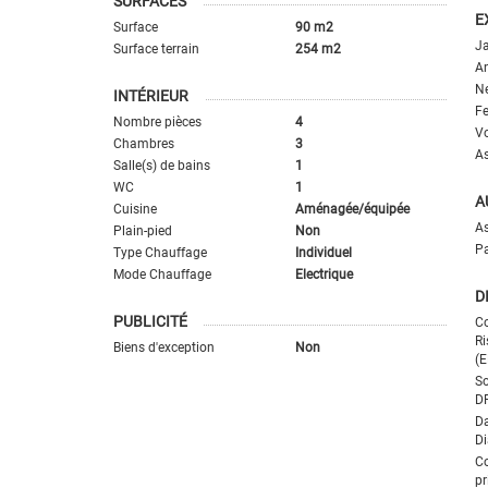
SURFACES
E
Surface
90 m2
Ja
Surface terrain
254 m2
An
Ne
INTÉRIEUR
Fe
Nombre pièces
4
Vo
Chambres
3
A
Salle(s) de bains
1
WC
1
A
Cuisine
Aménagée/équipée
A
Plain-pied
Non
Pa
Type Chauffage
Individuel
Mode Chauffage
Electrique
D
PUBLICITÉ
Co
Ri
Biens d'exception
Non
(E
So
D
Da
Di
C
pr