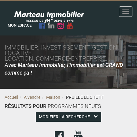
Toggl
navig
MON ESPACE
IMMOBILIER, INVESTISSEMENT, GESTION
LOCATIVE,
LOCATION, COMMERCE-ENTREPRISE...
Avec Marteau Immobilier, l'immobilier est GRAND
comme ça !
Accueil
A vendre
Maison
PRUILLE LE CHETIF
RÉSULTATS POUR
PROGRAMMES NEUFS
MODIFIER LA RECHERCHE