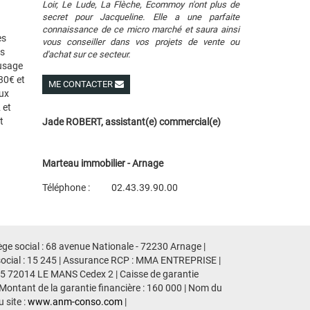
Loir, Le Lude, La Flèche, Ecommoy n'ont plus de
secret pour Jacqueline. Elle a une parfaite
connaissance de ce micro marché et saura ainsi
es
vous conseiller dans vos projets de vente ou
es
d'achat sur ce secteur.
 usage
30€ et
ME CONTACTER
ux
Voir ses autres biens
 et
t
Jade ROBERT, assistant(e) commercial(e)
Marteau immobilier - Arnage
Téléphone :
02.43.39.90.00
Plan d'accès
Voir les autres biens de l'agence
ge social : 68 avenue Nationale - 72230 Arnage |
social : 15 245 | Assurance RCP : MMA ENTREPRISE |
435 72014 LE MANS Cedex 2 | Caisse de garantie
 Montant de la garantie financière : 160 000 | Nom du
 site :
www.anm-conso.com
|