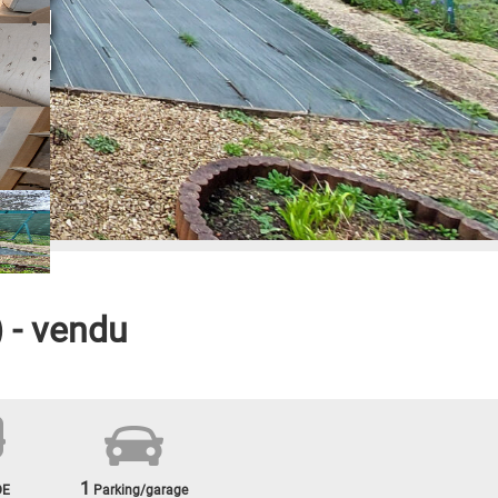
- vendu
1
DE
Parking/garage