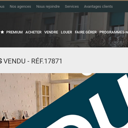
ous
Nos agences
Nous rejoindre
Services
Avantages clients
PREMIUM
ACHETER
VENDRE
LOUER
FAIRE GÉRER
PROGRAMMES N
S
VENDU - RÉF.17871