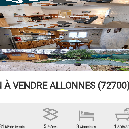
 À VENDRE
ALLONNES (72700) 
81
5
3
1
M² de terrain
Pièces
Chambres
SDB/S