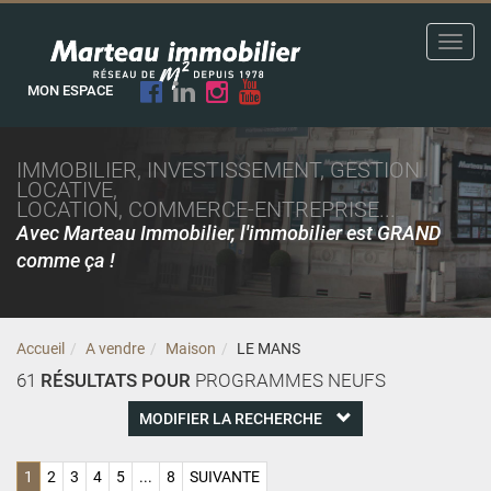
Toggl
navig
MON ESPACE
IMMOBILIER, INVESTISSEMENT, GESTION
LOCATIVE,
LOCATION, COMMERCE-ENTREPRISE...
Avec Marteau Immobilier, l'immobilier est GRAND
comme ça !
Accueil
A vendre
Maison
LE MANS
61
RÉSULTATS POUR
PROGRAMMES NEUFS
MODIFIER LA RECHERCHE
1
2
3
4
5
...
8
SUIVANTE