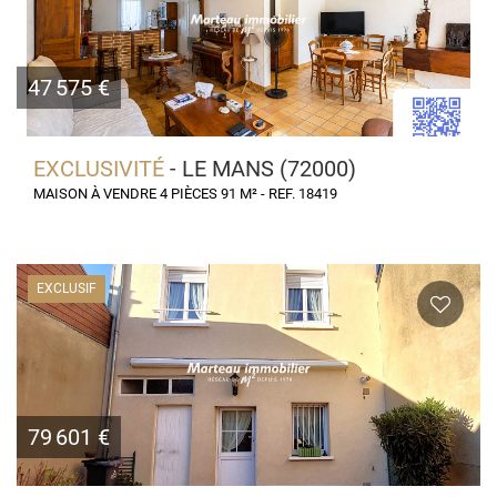
47 575 €
EXCLUSIVITÉ
- LE MANS (72000)
MAISON À VENDRE 4 PIÈCES 91 M² - REF. 18419
EXCLUSIF
79 601 €