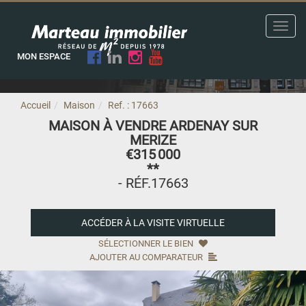
Toggl
navig
MON ESPACE
Accueil
Maison
Ref. : 17663
MAISON À VENDRE ARDENAY SUR
MERIZE
€315 000
**
- RÉF.17663
ACCÉDER À LA VISITE VIRTUELLE
SÉLECTIONNER LE BIEN
AJOUTER AU COMPARATEUR