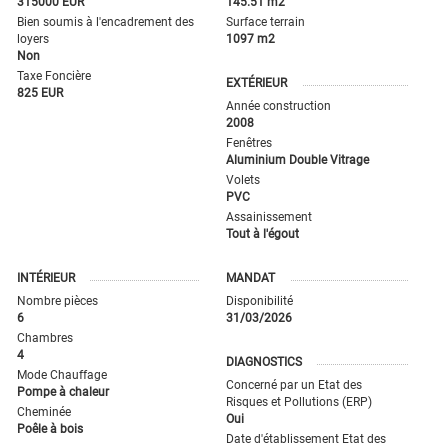
315000 EUR
145.51 m2
Bien soumis à l'encadrement des
Surface terrain
loyers
1097 m2
Non
Taxe Foncière
EXTÉRIEUR
825 EUR
Année construction
2008
Fenêtres
Aluminium Double Vitrage
Volets
PVC
Assainissement
Tout à l'égout
INTÉRIEUR
MANDAT
Nombre pièces
Disponibilité
6
31/03/2026
Chambres
4
DIAGNOSTICS
Mode Chauffage
Concerné par un Etat des
Pompe à chaleur
Risques et Pollutions (ERP)
Cheminée
Oui
Poêle à bois
Date d'établissement Etat des