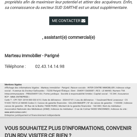
propriétés afin de maximiser leur potentiel et attirer des acquéreurs. Enfin,
sa connaissance du secteur SUD SARTHE est un atout supplémentaire.
ME CONTACTER
Voir ses autres biens
, assistant(e) commercial(e)
Marteau immobilier - Parigné
Téléphone :
02.43.14.14.98
Plan d'accès
Voir les autres biens de l'agence
Mentions légales
Affichage des informations légales : Marteau immobilier - Parigné | Raison sociale : INTER CENTRE IMMOBILIER | Adresse siège
social : 4 avenue du Docteur Gallouedec - 72250 Parigné-l'Évêque | Siret : 35409112600087 | RCS : LE MANS | Numero TVA
Intracommunautaire : FR06354091126 | Forme juridique : Société à responsabilité limitée | Capital social : 15 244 | Assurance
RCP : MMA ENTREPRISE |
Carte T : CPI 7201 2018 000 033 615 | Date de délivrance : 2024-07-01 | Lieu de délivrance : 1 boulevard René Levasseur - CS
91435 72014 LE MANS Cedex 2 | Caisse de garantie financière : GALIAN-SMABTP. | N° de caisse de garantie : 110335E | Adresse
caisse de garantie : 89 Rue de la Boétie 75008 PARIS | Montant de la garantie financière : 160 000 | Nom du médiateur :
Association Nationale des Médiateurs (ANM) | Adresse du médiateur : 2 rue de Colmar 94300 VINCENNES | Adresse du site :
www.anm-conso.com
|
Entreprise juridiquement et financièrement indépendante
VOUS SOUHAITEZ PLUS D'INFORMATIONS, CONVENIR
D'UN RDV, VISITER CE BIEN ?