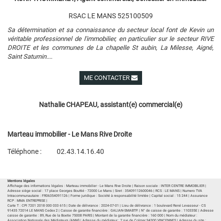
RSAC LE MANS 525100509
Sa détermination et sa connaissance du secteur local font de Kevin un
véritable professionnel de l'immobilier, en particulier sur le secteur RIVE
DROITE et les communes de La chapelle St aubin, La Milesse, Aigné,
Saint Saturnin....
ME CONTACTER
Voir ses autres biens
Nathalie CHAPEAU, assistant(e) commercial(e)
Marteau immobilier - Le Mans Rive Droite
Téléphone :
02.43.14.16.40
Plan d'accès
Voir les autres biens de l'agence
Mentions légales
Affichage des informations légales : Marteau immobilier - Le Mans Rive Droite | Raison sociale : INTER CENTRE IMMOBILIER |
Adresse siège social : 17 place Georges Bouttié - 72000 Le Mans | Siret : 35409112600046 | RCS : LE MANS | Numero TVA
Intracommunautaire : FR06354091126 | Forme juridique : Société à responsabilité limitée | Capital social : 15 244 | Assurance
RCP : MMA ENTREPRISE |
Carte T : CPI 7201 2018 000 033 615 | Date de délivrance : 2024-07-01 | Lieu de délivrance : 1 boulevard René Levasseur - CS
91435 72014 LE MANS Cedex 2 | Caisse de garantie financière : GALIAN-SMABTP. | N° de caisse de garantie : 110335E | Adresse
caisse de garantie : 89, Rue de la Boetie 75008 PARIS | Montant de la garantie financière : 160 000 | Nom du médiateur :
Association Nationale des Médiateurs (ANM) | Adresse du médiateur : 2 rue de Colmar 94300 VINCENNES | Adresse du site :