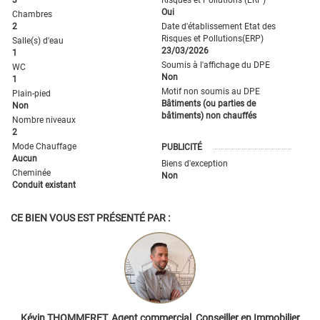
3
Risques et Pollutions (ERP)
Oui
Chambres
2
Date d'établissement Etat des
Risques et Pollutions(ERP)
Salle(s) d'eau
23/03/2026
1
Soumis à l'affichage du DPE
WC
Non
1
Motif non soumis au DPE
Plain-pied
Bâtiments (ou parties de
Non
bâtiments) non chauffés
Nombre niveaux
2
Mode Chauffage
PUBLICITÉ
Aucun
Biens d'exception
Cheminée
Non
Conduit existant
CE BIEN VOUS EST PRÉSENTÉ PAR :
Kévin THOMMERET, Agent commercial, Conseiller en Immobilier