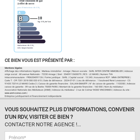
CE BIEN VOUS EST PRÉSENTÉ PAR :
Mentions légales
Affichage des informations légales : Marteau immobilier - Arnage | Raison sociale : SARL INTER CENTRE IMMOBILIER | Adresse
siège social : 68 avenue Nationale - 72230 Arnage | Siret : 35409112600079 | RCS : LE MANS | Numero TVA
Intracommunautaire : FR06354091126 | Forme juridique : SARL | Capital social : 15 245 | Assurance RCP : MMA ENTREPRISE |
Carte T : CPI 7201 2018 000 033 615 | Date de délivrance : 2024-07-01 | Lieu de délivrance : 1 boulevard René Levasseur - CS
91435 72014 LE MANS Cedex 2 | Caisse de garantie financière : GALIAN-SMABTP. | N° de caisse de garantie : 110335E | Adresse
caisse de garantie : 89 rue de la Boétie 75008 PARIS | Montant de la garantie financière : 160 000 | Nom du médiateur :
Association Nationale des Médiateurs (ANM) | Adresse du médiateur : 2 rue de Colmar 94300 VINCENNES | Adresse du site :
www.anm-conso.com
|
Entreprise juridiquement et financièrement indépendante
VOUS SOUHAITEZ PLUS D'INFORMATIONS, CONVENIR
D'UN RDV, VISITER CE BIEN ?
CONTACTER NOTRE AGENCE !...