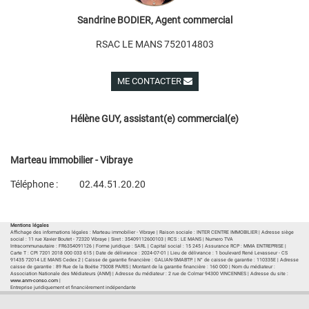
Sandrine BODIER, Agent commercial
RSAC LE MANS 752014803
ME CONTACTER
Voir ses autres biens
Hélène GUY, assistant(e) commercial(e)
Marteau immobilier - Vibraye
Téléphone :
02.44.51.20.20
Plan d'accès
Voir les autres biens de l'agence
Mentions légales
Affichage des informations légales : Marteau immobilier - Vibraye | Raison sociale : INTER CENTRE IMMOBILIER | Adresse siège
social : 11 rue Xavier Boutet - 72320 Vibraye | Siret : 35409112600103 | RCS : LE MANS | Numero TVA
Intracommunautaire : FR6354091126 | Forme juridique : SARL | Capital social : 15 245 | Assurance RCP : MMA ENTREPRISE |
Carte T : CPI 7201 2018 000 033 615 | Date de délivrance : 2024-07-01 | Lieu de délivrance : 1 boulevard René Levasseur - CS
91435 72014 LE MANS Cedex 2 | Caisse de garantie financière : GALIAN-SMABTP. | N° de caisse de garantie : 110335E | Adresse
caisse de garantie : 89 Rue de la Boétie 75008 PARIS | Montant de la garantie financière : 160 000 | Nom du médiateur :
Association Nationale des Médiateurs (ANM) | Adresse du médiateur : 2 rue de Colmar 94300 VINCENNES | Adresse du site :
www.anm-conso.com
|
Entreprise juridiquement et financièrement indépendante