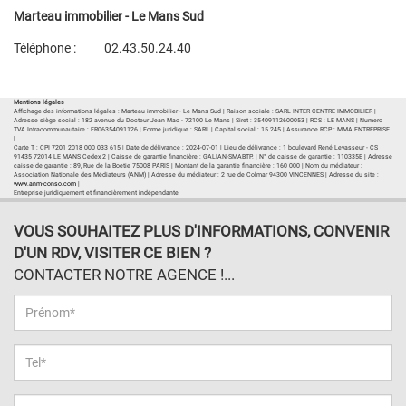
Marteau immobilier - Le Mans Sud
Téléphone :
02.43.50.24.40
Plan d'accès
Voir les autres biens de l'agence
Mentions légales
Affichage des informations légales : Marteau immobilier - Le Mans Sud | Raison sociale : SARL INTER CENTRE IMMOBILIER |
Adresse siège social : 182 avenue du Docteur Jean Mac - 72100 Le Mans | Siret : 35409112600053 | RCS : LE MANS | Numero
TVA Intracommunautaire : FR06354091126 | Forme juridique : SARL | Capital social : 15 245 | Assurance RCP : MMA ENTREPRISE
|
Carte T : CPI 7201 2018 000 033 615 | Date de délivrance : 2024-07-01 | Lieu de délivrance : 1 boulevard René Levasseur - CS
91435 72014 LE MANS Cedex 2 | Caisse de garantie financière : GALIAN-SMABTP. | N° de caisse de garantie : 110335E | Adresse
caisse de garantie : 89, Rue de la Boetie 75008 PARIS | Montant de la garantie financière : 160 000 | Nom du médiateur :
Association Nationale des Médiateurs (ANM) | Adresse du médiateur : 2 rue de Colmar 94300 VINCENNES | Adresse du site :
www.anm-conso.com
|
Entreprise juridiquement et financièrement indépendante
VOUS SOUHAITEZ PLUS D'INFORMATIONS, CONVENIR
D'UN RDV, VISITER CE BIEN ?
CONTACTER NOTRE AGENCE !...