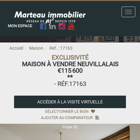
Toggl
navig
MON ESPACE
Accueil
Maison
Ref. : 17163
EXCLUSIVITÉ
MAISON À VENDRE NEUVILLALAIS
€115 600
**
- RÉF.17163
ACCÉDER À LA VISITE VIRTUELLE
SÉLECTIONNER LE BIEN
AJOUTER AU COMPARATEUR