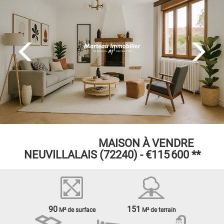
EXCLUSIVITÉ
MAISON À VENDRE
NEUVILLALAIS (72240) -
€115 600
**
90
151
M² de surface
M² de terrain