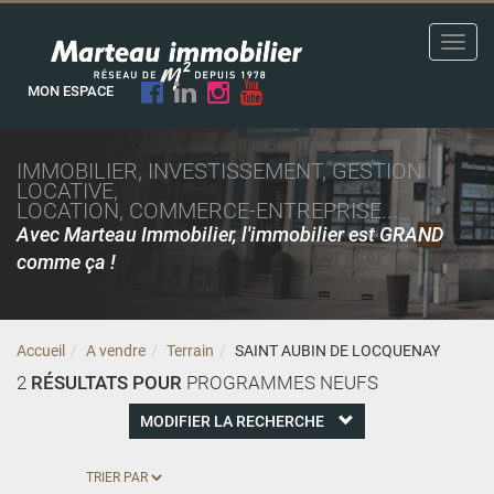
Toggl
navig
MON ESPACE
IMMOBILIER, INVESTISSEMENT, GESTION
LOCATIVE,
LOCATION, COMMERCE-ENTREPRISE...
Avec Marteau Immobilier, l'immobilier est GRAND
comme ça !
Accueil
A vendre
Terrain
SAINT AUBIN DE LOCQUENAY
2
RÉSULTATS POUR
PROGRAMMES NEUFS
MODIFIER LA RECHERCHE