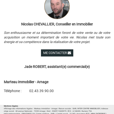
Nicolas CHEVALLIER, Conseiller en Immobilier
Son enthousiasme et sa détermination feront de votre vente ou de votre
acquisition un moment important de votre vie. Nicolas met toute son
énergie et sa compétence dans la réalisation de votre projet.
ME CONTACTER
Voir ses autres biens
Jade ROBERT, assistant(e) commercial(e)
Marteau immobilier - Arnage
Téléphone :
02.43.39.90.00
Plan d'accès
Voir les autres biens de l'agence
Mentions légales
Affichage des informations légales : Marteau immobilier - Arnage | Raison sociale : SARL INTER CENTRE IMMOBILIER | Adresse
siège social : 68 avenue Nationale - 72230 Arnage | Siret : 35409112600079 | RCS : LE MANS | Numero TVA
Intracommunautaire : FR06354091126 | Forme juridique : SARL | Capital social : 15 245 | Assurance RCP : MMA ENTREPRISE |