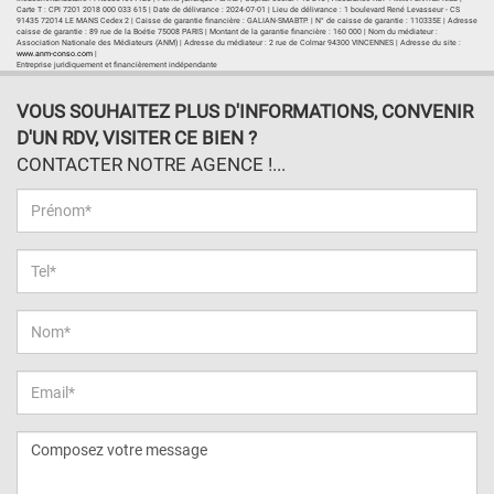
Carte T : CPI 7201 2018 000 033 615 | Date de délivrance : 2024-07-01 | Lieu de délivrance : 1 boulevard René Levasseur - CS
91435 72014 LE MANS Cedex 2 | Caisse de garantie financière : GALIAN-SMABTP. | N° de caisse de garantie : 110335E | Adresse
caisse de garantie : 89 rue de la Boétie 75008 PARIS | Montant de la garantie financière : 160 000 | Nom du médiateur :
Association Nationale des Médiateurs (ANM) | Adresse du médiateur : 2 rue de Colmar 94300 VINCENNES | Adresse du site :
www.anm-conso.com
|
Entreprise juridiquement et financièrement indépendante
VOUS SOUHAITEZ PLUS D'INFORMATIONS, CONVENIR
D'UN RDV, VISITER CE BIEN ?
CONTACTER NOTRE AGENCE !...