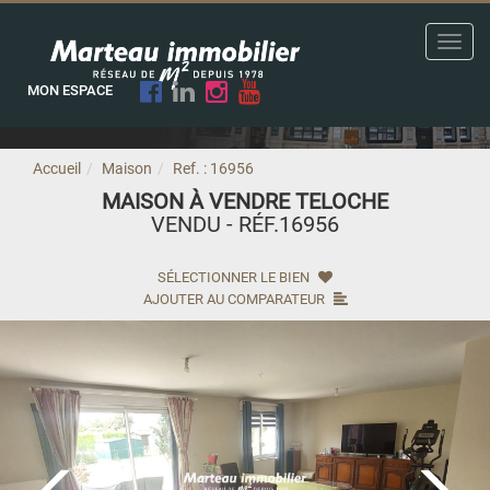
Toggl
navig
MON ESPACE
Accueil
Maison
Ref. : 16956
MAISON À VENDRE TELOCHE
VENDU - RÉF.16956
SÉLECTIONNER LE BIEN
AJOUTER AU COMPARATEUR