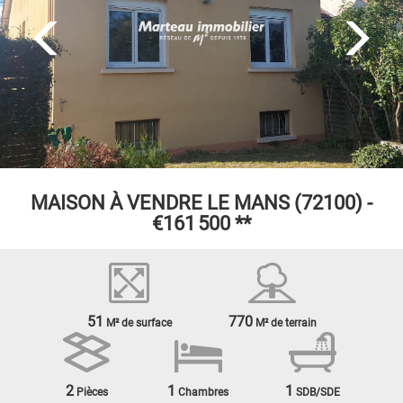
MAISON À VENDRE
LE MANS (72100) -
€161 500
**
51
770
M² de surface
M² de terrain
2
1
1
Pièces
Chambres
SDB/SDE