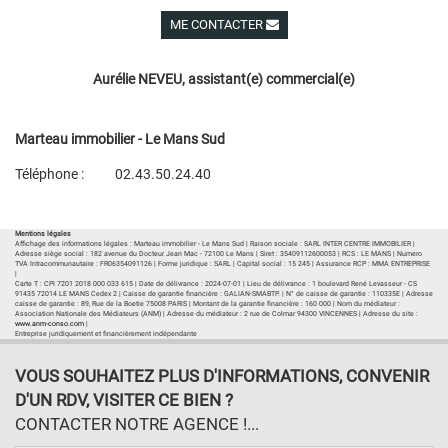
ME CONTACTER
Voir ses autres biens
Aurélie NEVEU, assistant(e) commercial(e)
Marteau immobilier - Le Mans Sud
Téléphone :
02.43.50.24.40
Plan d'accès
Voir les autres biens de l'agence
Mentions légales
Affichage des informations légales : Marteau immobilier - Le Mans Sud | Raison sociale : SARL INTER CENTRE IMMOBILIER |
Adresse siège social : 182 avenue du Docteur Jean Mac - 72100 Le Mans | Siret : 35409112600053 | RCS : LE MANS | Numero
TVA Intracommunautaire : FR06354091126 | Forme juridique : SARL | Capital social : 15 245 | Assurance RCP : MMA ENTREPRISE
|
Carte T : CPI 7201 2018 000 033 615 | Date de délivrance : 2024-07-01 | Lieu de délivrance : 1 boulevard René Levasseur - CS
91435 72014 LE MANS Cedex 2 | Caisse de garantie financière : GALIAN-SMABTP. | N° de caisse de garantie : 110335E | Adresse
caisse de garantie : 89, Rue de la Boetie 75008 PARIS | Montant de la garantie financière : 160 000 | Nom du médiateur :
Association Nationale des Médiateurs (ANM) | Adresse du médiateur : 2 rue de Colmar 94300 VINCENNES | Adresse du site :
www.anm-conso.com
|
Entreprise juridiquement et financièrement indépendante
VOUS SOUHAITEZ PLUS D'INFORMATIONS, CONVENIR
D'UN RDV, VISITER CE BIEN ?
CONTACTER NOTRE AGENCE !...