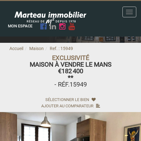
Toggl
navig
MON ESPACE
Accueil
Maison
Ref. : 15949
EXCLUSIVITÉ
MAISON À VENDRE LE MANS
€182 400
**
- RÉF.15949
SÉLECTIONNER LE BIEN
AJOUTER AU COMPARATEUR