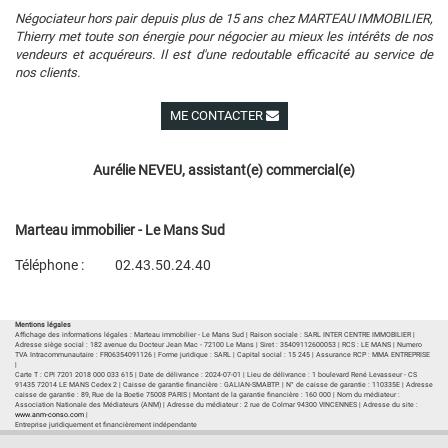
Négociateur hors pair depuis plus de 15 ans chez MARTEAU IMMOBILIER,
Thierry met toute son énergie pour négocier au mieux les intérêts de nos
vendeurs et acquéreurs. Il est d'une redoutable efficacité au service de
nos clients.
ME CONTACTER
Voir ses autres biens
Aurélie NEVEU, assistant(e) commercial(e)
Marteau immobilier - Le Mans Sud
Téléphone :
02.43.50.24.40
Plan d'accès
Voir les autres biens de l'agence
Mentions légales
Affichage des informations légales : Marteau immobilier - Le Mans Sud | Raison sociale : SARL INTER CENTRE IMMOBILIER |
Adresse siège social : 182 avenue du Docteur Jean Mac - 72100 Le Mans | Siret : 35409112600053 | RCS : LE MANS | Numero
TVA Intracommunautaire : FR06354091126 | Forme juridique : SARL | Capital social : 15 245 | Assurance RCP : MMA ENTREPRISE
|
Carte T : CPI 7201 2018 000 033 615 | Date de délivrance : 2024-07-01 | Lieu de délivrance : 1 boulevard René Levasseur - CS
91435 72014 LE MANS Cedex 2 | Caisse de garantie financière : GALIAN-SMABTP. | N° de caisse de garantie : 110335E | Adresse
caisse de garantie : 89, Rue de la Boetie 75008 PARIS | Montant de la garantie financière : 160 000 | Nom du médiateur :
Association Nationale des Médiateurs (ANM) | Adresse du médiateur : 2 rue de Colmar 94300 VINCENNES | Adresse du site :
www.anm-conso.com
|
Entreprise juridiquement et financièrement indépendante