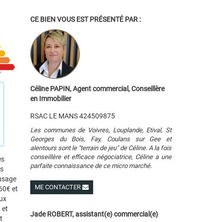
CE BIEN VOUS EST PRÉSENTÉ PAR :
Céline PAPIN, Agent commercial, Conseillère
en Immobilier
RSAC LE MANS 424509875
Les communes de Voivres, Louplande, Etival, St
Georges du Bois, Fay, Coulans sur Gee et
alentours sont le "terrain de jeu" de Céline. A la fois
conseillère et efficace négociatrice, Céline a une
es
parfaite connaissance de ce micro marché.
es
 usage
ME CONTACTER
60€ et
ux
Voir ses autres biens
 et
Jade ROBERT, assistant(e) commercial(e)
t