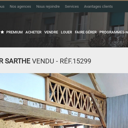
ous
Nos agences
Nous rejoindre
Services
Avantages clients
PREMIUM
ACHETER
VENDRE
LOUER
FAIRE GÉRER
PROGRAMMES N
R SARTHE
VENDU - RÉF.15299