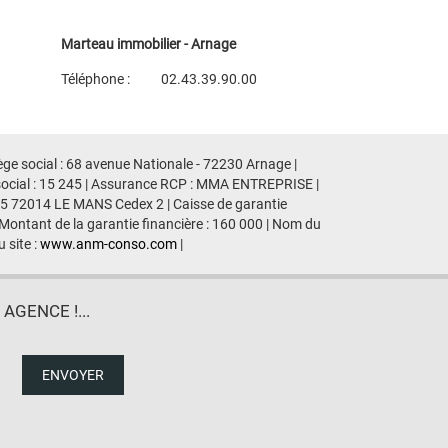
Marteau immobilier - Arnage
Téléphone :
02.43.39.90.00
Plan d'accès
Voir les autres biens de l'agence
ge social : 68 avenue Nationale - 72230 Arnage |
social : 15 245 | Assurance RCP : MMA ENTREPRISE |
435 72014 LE MANS Cedex 2 | Caisse de garantie
 Montant de la garantie financière : 160 000 | Nom du
 site :
www.anm-conso.com
|
GENCE !...
ENVOYER