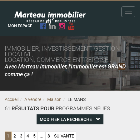
Toggl
navig
MON ESPACE
IMMOBILIER, INVESTISSEMENT, GESTION
LOCATIVE,
LOCATION, COMMERCE-ENTREPRISE...
Avec Marteau Immobilier, l'immobilier est GRAND
comme ça !
Accueil
A vendre
Maison
LE MANS
61
RÉSULTATS POUR
PROGRAMMES NEUFS
MODIFIER LA RECHERCHE
1
2
3
4
5
...
8
SUIVANTE