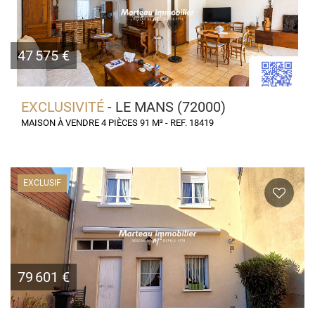
47 575 €
EXCLUSIVITÉ
- LE MANS (72000)
MAISON À VENDRE 4 PIÈCES 91 M² - REF. 18419
EXCLUSIF
79 601 €