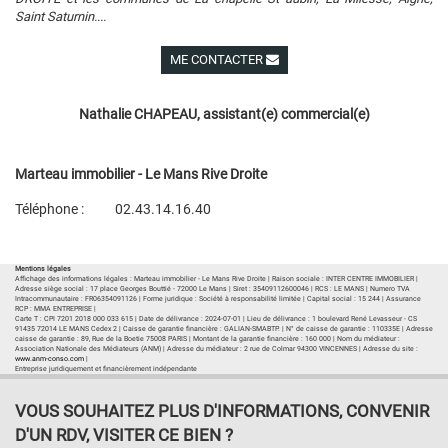
Saint Saturnin....
ME CONTACTER
Voir ses autres biens
Nathalie CHAPEAU, assistant(e) commercial(e)
Marteau immobilier - Le Mans Rive Droite
Téléphone :
02.43.14.16.40
Plan d'accès
Voir les autres biens de l'agence
Mentions légales
Affichage des informations légales : Marteau immobilier - Le Mans Rive Droite | Raison sociale : INTER CENTRE IMMOBILIER |
Adresse siège social : 17 place Georges Bouttié - 72000 Le Mans | Siret : 35409112600046 | RCS : LE MANS | Numero TVA
Intracommunautaire : FR06354091126 | Forme juridique : Société à responsabilité limitée | Capital social : 15 244 | Assurance
RCP : MMA ENTREPRISE |
Carte T : CPI 7201 2018 000 033 615 | Date de délivrance : 2024-07-01 | Lieu de délivrance : 1 boulevard René Levasseur - CS
91435 72014 LE MANS Cedex 2 | Caisse de garantie financière : GALIAN-SMABTP. | N° de caisse de garantie : 110335E | Adresse
caisse de garantie : 89, Rue de la Boetie 75008 PARIS | Montant de la garantie financière : 160 000 | Nom du médiateur :
Association Nationale des Médiateurs (ANM) | Adresse du médiateur : 2 rue de Colmar 94300 VINCENNES | Adresse du site :
www.anm-conso.com
|
Entreprise juridiquement et financièrement indépendante
VOUS SOUHAITEZ PLUS D'INFORMATIONS, CONVENIR
D'UN RDV, VISITER CE BIEN ?