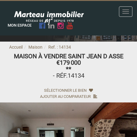
Toggl
navig
MON ESPACE
Accueil
Maison
Ref. : 14134
MAISON À VENDRE SAINT JEAN D ASSE
€179 000
**
- RÉF.14134
SÉLECTIONNER LE BIEN
AJOUTER AU COMPARATEUR