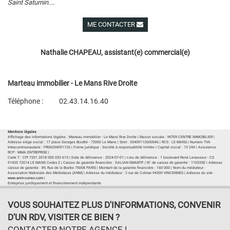
Saint Saturnin....
ME CONTACTER
Voir ses autres biens
Nathalie CHAPEAU, assistant(e) commercial(e)
Marteau immobilier - Le Mans Rive Droite
Téléphone :
02.43.14.16.40
Plan d'accès
Voir les autres biens de l'agence
Mentions légales
Affichage des informations légales : Marteau immobilier - Le Mans Rive Droite | Raison sociale : INTER CENTRE IMMOBILIER |
Adresse siège social : 17 place Georges Bouttié - 72000 Le Mans | Siret : 35409112600046 | RCS : LE MANS | Numero TVA
Intracommunautaire : FR06354091126 | Forme juridique : Société à responsabilité limitée | Capital social : 15 244 | Assurance
RCP : MMA ENTREPRISE |
Carte T : CPI 7201 2018 000 033 615 | Date de délivrance : 2024-07-01 | Lieu de délivrance : 1 boulevard René Levasseur - CS
91435 72014 LE MANS Cedex 2 | Caisse de garantie financière : GALIAN-SMABTP. | N° de caisse de garantie : 110335E | Adresse
caisse de garantie : 89, Rue de la Boetie 75008 PARIS | Montant de la garantie financière : 160 000 | Nom du médiateur :
Association Nationale des Médiateurs (ANM) | Adresse du médiateur : 2 rue de Colmar 94300 VINCENNES | Adresse du site :
www.anm-conso.com
|
Entreprise juridiquement et financièrement indépendante
VOUS SOUHAITEZ PLUS D'INFORMATIONS, CONVENIR
D'UN RDV, VISITER CE BIEN ?
CONTACTER NOTRE AGENCE !...