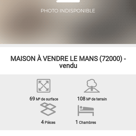
MAISON À VENDRE
LE MANS (72000) -
vendu
69
108
M² de surface
M² de terrain
4
1
Pièces
Chambres